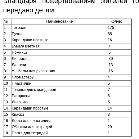
Благодаря пожертвованиям жителей г
передано детям:
№
Наименование
Кол-во
1
Тетради
175
2
Ручки
88
3
Карандаши цветные
16
4
Бумага цветная
4
5
Ножницы
5
6
Линейки
39
7
Ластики
13
8
Альбомы для рисования
16
9
Фломастеры
4
10
Пластилин
5
11
Точилки для карандашей
7
12
Раскраски
6
13
Дневники
5
14
Карандаши простые
14
15
Краски
3
16
Доска для пластилина
1
17
Обложки для тетрадей
29
18
Папка для тетрадей
1