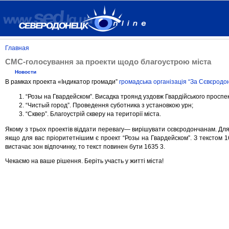
Главная
СМС-голосування за проекти щодо благоустрою міста
Новости
В рамках проекта «Індикатор громади”
громадська організація “За Сєвєродо
“Розы на Гвардейском”. Висадка троянд уздовж Гвардійського проспек
“Чистый город”. Проведення суботника з установкою урн;
“Сквер”. Благоустрій скверу на території міста.
Якому з трьох проектів віддати перевагу— вирішувати сєвєродончанам. Для
якщо для вас пріоритетнішим є проект “Розы на Гвардейском”. З текстом 1
вистачає зон відпочинку, то текст повинен бути 1635 3.
Чекаємо на ваше рішення. Беріть участь у житті міста!