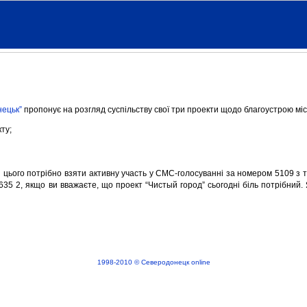
нецьк”
пропонує на розгляд суспільству свої три проекти щодо благоустрою міс
ту;
 цього потрібно взяти активну участь у СМС-голосуванні за номером 5109 з т
635 2, якщо ви вважаєте, що проект “Чистый город” сьогодні біль потрібний.
1998-2010 © Северодонецк online