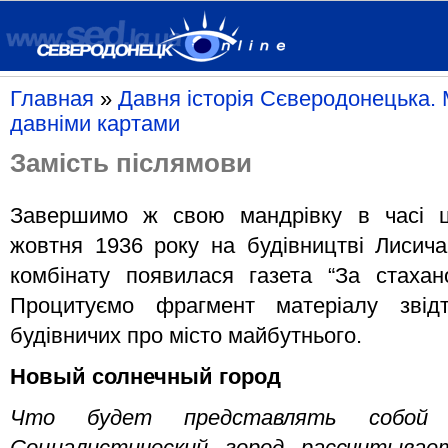
Главная
»
Давня історія Сєверодонецька. 
давніми картами
Замість післямови
Завершимо ж свою мандрівку в часі ц
жовтня 1936 року на будівництві Лисича
комбінату появилася газета “За стаха
Процитуємо фрагмент матеріалу звід
будівничих про місто майбутнього.
Но
вый солнечный город
Что будет представлять собой