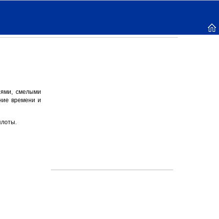
иями, смелыми
ние времени и
плоты.