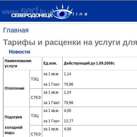
Главная
Тарифы и расценки на услуги дл
Новости
Наименование
Ед.изм.
Действующий до 1.09.2006г.
услуги
за 1 кв.м.
1,14
ТЭЦ
за 1 Гкал
79,96
Отопление
за 1 кв.м.
1,24
СТКЭ
за 1 Гкал
79,96
за 1 кв.м.
4,00
ТЭЦ
Подогрев
за 1 Гкал
12,77
холодной
за 1 кв.м.
4,00
воды
СТКЭ