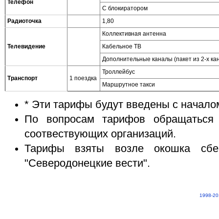
Телефон
С блокиратором
Радиоточка
1,80
Коллективная антенна
Телевидение
Кабельное ТВ
Дополнительные каналы (пакет из 2-х ка
Троллейбус
Транспорт
1 поездка
Маршрутное такси
* Эти тарифы будут введены с началом
По вопросам тарифов обращаться 
соотвествующих организаций.
Тарифы взяты возле окошка сбер
"Северодонецкие вести".
1998-20