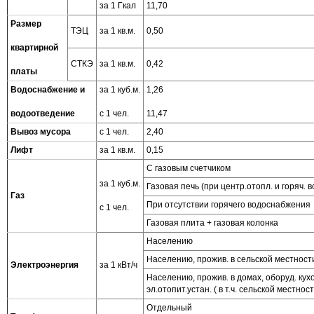
за 1 Гкал
11,70
Размер
ТЭЦ
за 1 кв.м.
0,50
квартирной
СТКЭ
за 1 кв.м.
0,42
платы
Водоснабжение и
за 1 куб.м.
1,26
водоотведение
с 1 чел.
11,47
Вывоз мусора
с 1 чел.
2,40
Лифт
за 1 кв.м.
0,15
С газовым счетчиком
за 1 куб.м.
Газовая печь (при центр.отопл. и горяч.
Газ
При отсутствии горячего водоснабжения
с 1 чел.
Газовая плита + газовая колонка
Населению
Населению, прожив. в сельской местност
Электроэнергия
за 1 кВт/ч
Населению, прожив. в домах, оборуд. ку
эл.отопит.устан. ( в т.ч. сельской местност
Отдельный