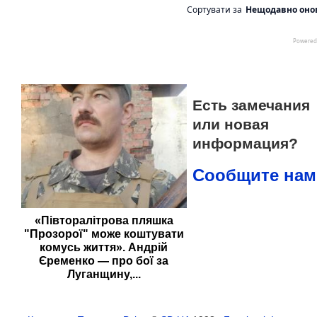
Есть замечания
или новая
информация?
Сообщите нам
«Півторалітрова пляшка
"Прозорої" може коштувати
комусь життя». Андрій
Єременко — про бої за
Луганщину,...