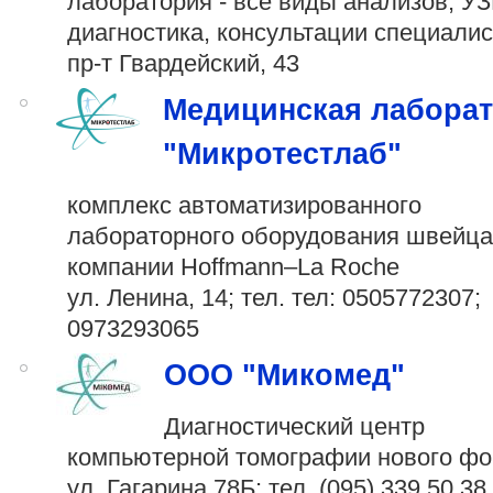
лаборатория - все виды анализов, У
диагностика, консультации специали
пр-т Гвардейский, 43
Медицинская лабора
"Микротестлаб"
комплекс автоматизированного
лабораторного оборудования швейца
компании Hoffmann–La Roche
ул. Ленина, 14; тел. тел:
0505772307
;
0973293065
ООО "Микомед"
Диагностический центр
компьютерной томографии нового ф
ул. Гагарина 78Б; тел.
(095) 339 50 38
,