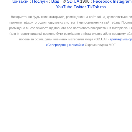
Контакти
:
Послуги
:
Вхід
: ©
SD.UA
1998 :
Facebook
Instagram
YouTube
Twitter
TikTok
rss
Використання будь-яких матеріалів, розміщених на сайті sd.ua, дозволяється л
прямого і відкритого для пошукових систем гіперпосилання на сайт sd.ua. Посил
розміщено в незалежності від повного або часткового використання матеріалів. 
(для інтернет-видань) повинно бути розміщено в підзаголовку або в першому абз
Творець та розміщувач новинних матеріалів медіа «SD.UA» -
громадська ор
«Сєвєродонецьк онлайн»
Окрема подяка MDF.