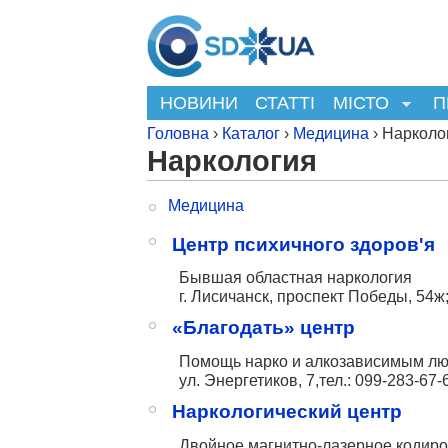
НОВИНИ
СТАТТІ
МІСТО
П
Головна
›
Каталог
›
Медицина
› Нарколог
Наркология
Медицина
Центр психичного здоров'я
Бывшая областная наркология
г. Лисичанск, проспект Победы, 54ж;
«Благодать» центр
Помощь нарко и алкозависимым л
ул. Энергетиков, 7,тел.:
099-283-67-
Наркологический центр
Двойное магнитно-лазерное кодир