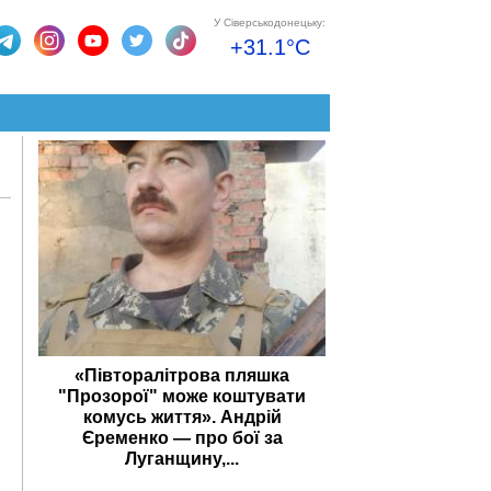
У Сіверськодонецьку:
+31.1°C
«Півторалітрова пляшка
"Прозорої" може коштувати
комусь життя». Андрій
Єременко — про бої за
Луганщину,...