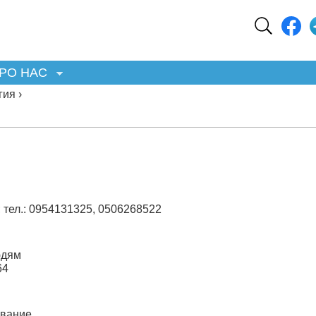
РО НАС
ия ›
 тел.:
0954131325
,
0506268522
юдям
64
ование