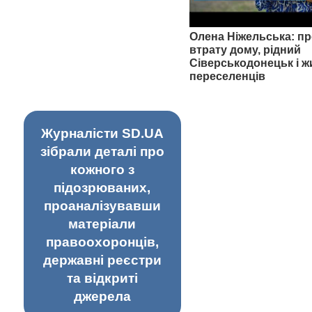
Олена Ніжельська: пр
втрату дому, рідний
Сіверськодонецьк і ж
переселенців
Журналісти SD.UA
зібрали деталі про
кожного з
підозрюваних,
проаналізувавши
матеріали
правоохоронців,
державні реєстри
та відкриті
джерела