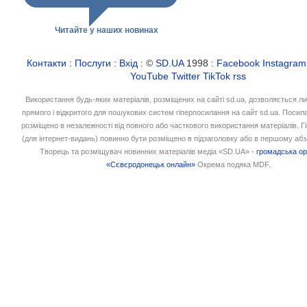
Читайте у наших новинах
Контакти
:
Послуги
:
Вхід
: ©
SD.UA
1998 :
Facebook
Instagram
YouTube
Twitter
TikTok
rss
Використання будь-яких матеріалів, розміщених на сайті sd.ua, дозволяється л
прямого і відкритого для пошукових систем гіперпосилання на сайт sd.ua. Посил
розміщено в незалежності від повного або часткового використання матеріалів. 
(для інтернет-видань) повинно бути розміщено в підзаголовку або в першому абз
Творець та розміщувач новинних матеріалів медіа «SD.UA» -
громадська ор
«Сєвєродонецьк онлайн»
Окрема подяка MDF.