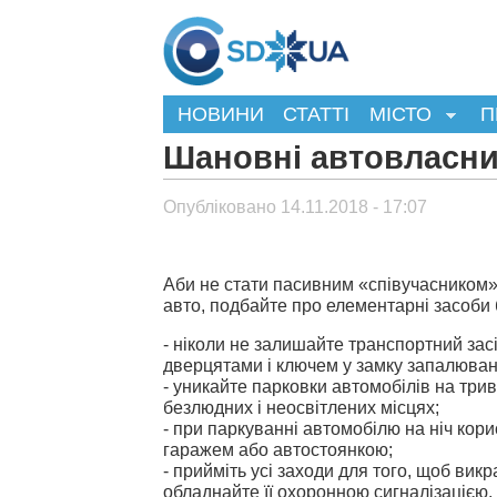
НОВИНИ
СТАТТІ
МІСТО
П
Шановні автовласни
Опубліковано 14.11.2018 - 17:07
Аби не стати пасивним «співучасником»
авто, подбайте про елементарні засоби 
- ніколи не залишайте транспортний засі
дверцятами і ключем у замку запалюван
- уникайте парковки автомобілів на три
безлюдних і неосвітлених місцях;
- при паркуванні автомобілю на ніч кор
гаражем або автостоянкою;
- прийміть усі заходи для того, щоб вик
обладнайте її охоронною сигналізацією, 