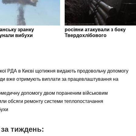
ганську зранку
росіяни атакували з боку
унали вибухи
Твердохлібового
ької РДА в Києві щотижня видають продовольчу допомогу
ади вже отримують виплати за працевлаштування на
омедичну допомогу двом пораненим військовим
ли обсяги ремонту системи теплопостачання
бухи
за тиждень: