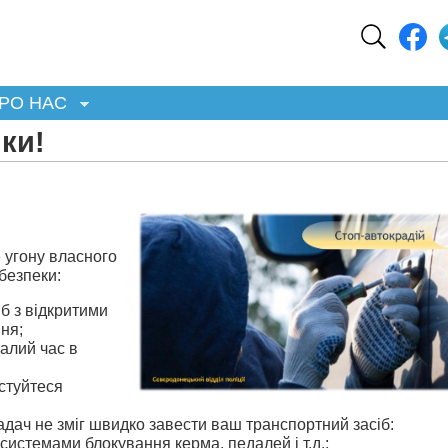
РО НАС
ки!
 угону власного
безпеки:
б з відкритими
ня;
валий час в
истуйтеся
радач не зміг швидко завести ваш транспортний засіб:
системами блокування керма, педалей і т.д.;