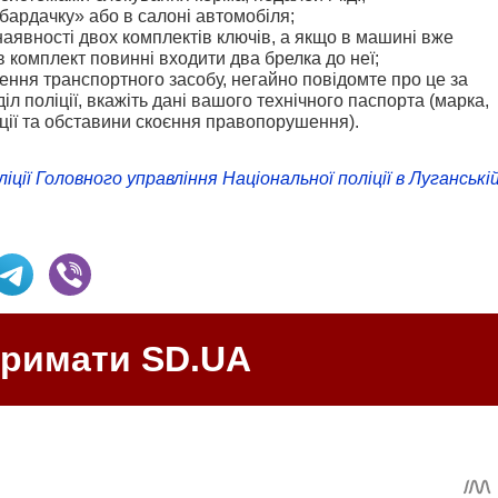
 «бардачку» або в салоні автомобіля;
наявності двох комплектів ключів, а якщо в машині вже
в комплект повинні входити два брелка до неї;
ення транспортного засобу, негайно повідомте про це за
л поліції, вкажіть дані вашого технічного паспорта (марка,
ції та обставини скоєння правопорушення).
ції Головного управління Національної поліції в Луганські
тримати SD.UA