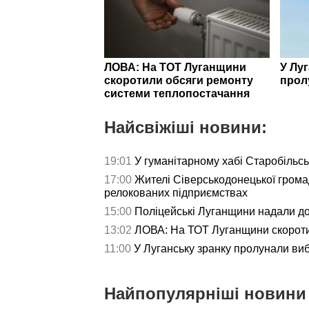
ЛОВА: На ТОТ Луганщини
У Лу
скоротили обсяги ремонту
прол
системи теплопостачання
Найсвіжіші новини:
19:01
У гуманітарному хабі Старобільс
17:00
Жителі Сіверськодонецької гром
релокованих підприємствах
15:00
Поліцейські Луганщини надали д
13:02
ЛОВА: На ТОТ Луганщини скороти
11:00
У Луганську зранку пролунали ви
Найпопулярніші новини 