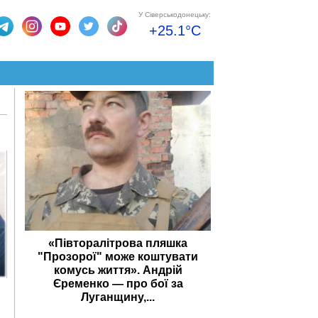
У Сіверськодонецьку:
+25.1°C
«Півторалітрова пляшка
"Прозорої" може коштувати
комусь життя». Андрій
Єременко — про бої за
Луганщину,...