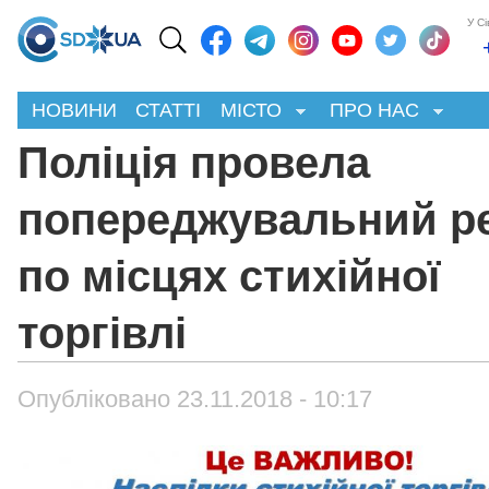
У С
НОВИНИ
СТАТТІ
МІСТО
ПРО НАС
Поліція провела
попереджувальний р
по місцях стихійної
торгівлі
Опубліковано 23.11.2018 - 10:17