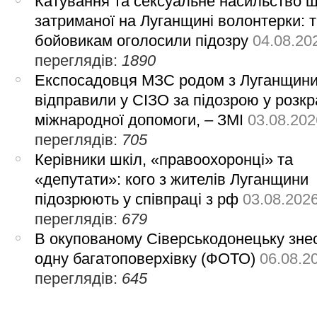
Катування та сексуальне насильство 
затриманої на Луганщині волонтерки: 
бойовикам оголосили підозру
04.08.20
переглядів:
1890
Експосадовця МЗС родом з Луганщин
відправили у СІЗО за підозрою у розкр
міжнародної допомоги, – ЗМІ
03.08.202
переглядів:
705
Керівники шкіл, «правоохоронці» та
«депутати»: кого з жителів Луганщини
підозрюють у співпраці з рф
03.08.202
переглядів:
679
В окупованому Сіверськодонецьку зне
одну багатоповерхівку (ФОТО)
06.08.2
переглядів:
645