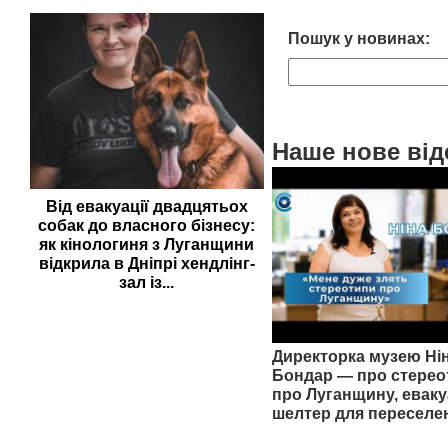
Пошук у новинах:
Наше нове від
Від евакуації двадцятьох
собак до власного бізнесу:
як кінологиня з Луганщини
відкрила в Дніпрі хендлінг-
зал із...
Директорка музею Ні
Бондар — про стерео
про Луганщину, еваку
шелтер для переселе