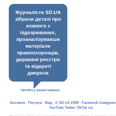
Журналісти SD.UA
зібрали деталі про
кожного з
підозрюваних,
проаналізувавши
матеріали
правоохоронців,
державні реєстри
та відкриті
джерела
Читайте у наших новинах
Контакти
:
Послуги
:
Вхід
: ©
SD.UA
1998 :
Facebook
Instagram
YouTube
Twitter
TikTok
rss