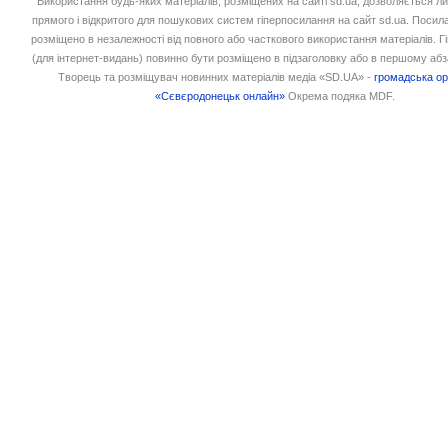
Використання будь-яких матеріалів, розміщених на сайті sd.ua, дозволяється л
прямого і відкритого для пошукових систем гіперпосилання на сайт sd.ua. Посил
розміщено в незалежності від повного або часткового використання матеріалів. 
(для інтернет-видань) повинно бути розміщено в підзаголовку або в першому абз
Творець та розміщувач новинних матеріалів медіа «SD.UA» -
громадська ор
«Сєвєродонецьк онлайн»
Окрема подяка MDF.