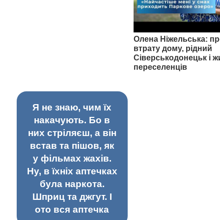
Олена Ніжельська: пр
втрату дому, рідний
Сіверськодонецьк і ж
переселенців
Я не знаю, чим їх
накачують. Бо в
них стріляєш, а він
встав та пішов, як
у фільмах жахів.
Ну, в їхніх аптечках
була наркота.
Шприц та джгут. І
ото вся аптечка