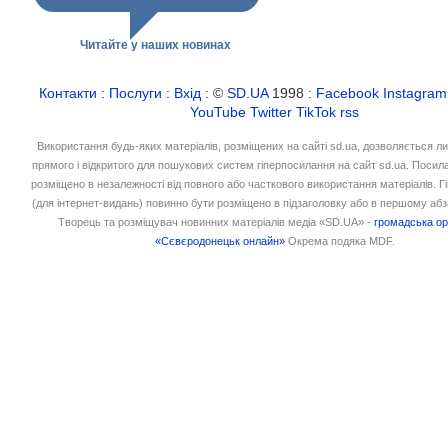
Читайте у наших новинах
Контакти
:
Послуги
:
Вхід
: ©
SD.UA
1998 :
Facebook
Instagram
YouTube
Twitter
TikTok
rss
Використання будь-яких матеріалів, розміщених на сайті sd.ua, дозволяється л
прямого і відкритого для пошукових систем гіперпосилання на сайт sd.ua. Посил
розміщено в незалежності від повного або часткового використання матеріалів. 
(для інтернет-видань) повинно бути розміщено в підзаголовку або в першому абз
Творець та розміщувач новинних матеріалів медіа «SD.UA» -
громадська ор
«Сєвєродонецьк онлайн»
Окрема подяка MDF.