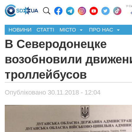
У С
НОВИНИ
СТАТТІ
МІСТО
ПРО НАС
В Северодонецке
возобновили движен
троллейбусов
Опубліковано 30.11.2018 - 12:04