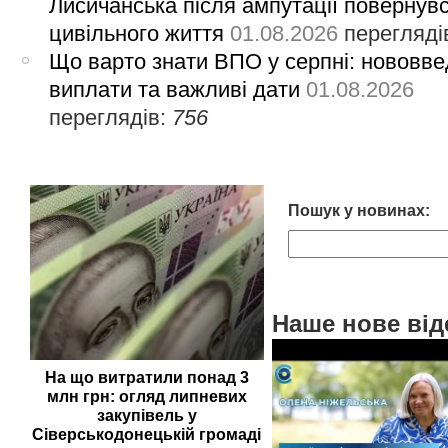
Лисичанська після ампутації повернув
цивільного життя
01.08.2026
перегляді
Що варто знати ВПО у серпні: нововве
виплати та важливі дати
01.08.2026
переглядів:
756
Пошук у новинах:
Наше нове від
На що витратили понад 3
млн грн: огляд липневих
закупівель у
Сіверськодонецькій громаді