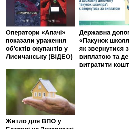
Оператори «Апачі»
Державна допо
показали ураження
«Пакунок школя
об'єктів окупантів у
як звернутися з
Лисичанську (ВІДЕО)
виплатою та де
витратити кош
Житло для ВПО у