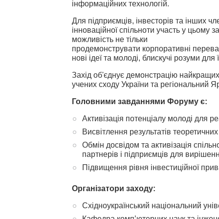
інформаційних технологій.
Для підприємців, інвесторів та інших чл
інноваційної спільноти участь у цьому з
можливість не тільки
продемонструвати корпоративні переваг
нові ідеї та молоді, блискучі розуми для ї
Захід об'єднує демонстрацію найкращих
учених сходу України та регіональний Я
Головними завданнями Форуму є:
Активізація потенціалу молоді для реа
Висвітлення результатів теоретичних 
Обмін досвідом та активізація спільн
партнерів і підприємців для вирішен
Підвищення рівня інвестиційної прив
Організатори заходу:
Східноукраїнський національний уні
Кафедра комп’ютерних наук та інжене