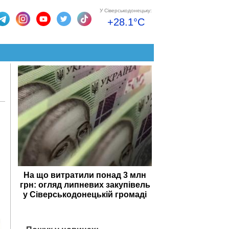
У Сіверськодонецьку:
+28.1°C
На що витратили понад 3 млн
грн: огляд липневих закупівель
у Сіверськодонецькій громаді