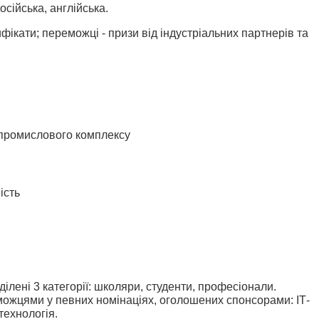
осійська, англійська.
фікати; переможці - призи від індустріальних партнерів та
-промислового комплексу
ість
ілені 3 категорії: школяри, студенти, професіонали.
ожцями у певних номінаціях, оголошених спонсорами: ІТ-
 технологія.