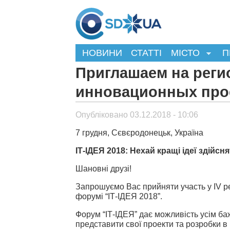
НОВИНИ
СТАТТІ
МІСТО
П
Приглашаем на рег
инновационных проек
Опубліковано 03.12.2018 - 10:06
7 грудня, Сєвєродонецьк, Україна
ІТ-ІДЕЯ 2018: Нехай кращі ідеї здійсн
Шановні друзі!
Запрошуємо Вас прийняти участь у ІV р
форумі “ІТ-ІДЕЯ 2018”.
Форум “ІТ-ІДЕЯ” дає можливість усім б
представити свої проекти та розробки в 