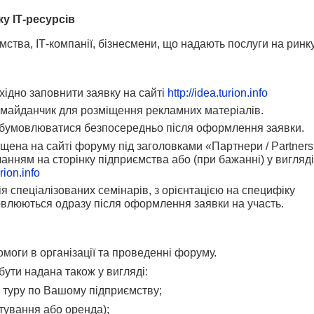
у ІТ-ресурсів
мства, ІТ-компанії, бізнесмени, що надають послуги на ринк
хідно заповнити заявку на сайті
http://idea.turion.info
і майданчик для розміщення рекламних матеріалів.
обумовлюватися безпосередньо після оформлення заявки.
щена на сайті форуму під заголовками «Партнери / Partner
иланням на сторінку підприємства або (при бажанні) у вигляді
urion.info
 спеціалізованих семінарів, з орієнтацією на специфіку
умовлюються одразу після оформлення заявки на участь.
оги в організації та проведенні форуму.
бути надана також у вигляді:
о туру по Вашому підприємству;
тування або оренда);