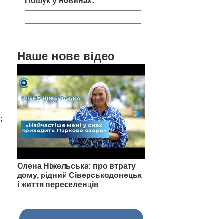
Пошук у новинах:
Наше нове відео
;
Олена Ніжельська: про втрату
дому, рідний Сіверськодонецьк
і життя переселенців