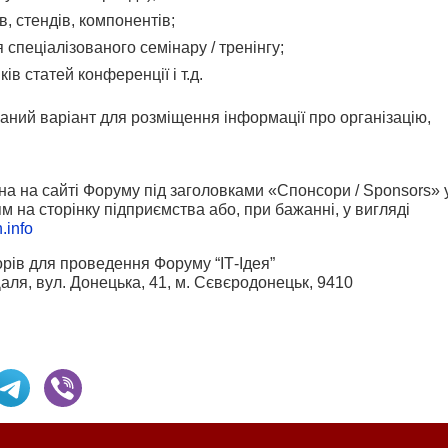
, стендів, компонентів;
пеціалізованого семінару / тренінгу;
ів статей конференції і т.д.
аний варіант для розміщення інформації про організацію,
на на сайті Форуму під заголовками «Спонсори / Sponsors» 
ям на сторінку підприємства або, при бажанні, у вигляді
n.info
рів для проведення Форуму “ІТ-Ідея”
аля, вул. Донецька, 41, м. Сєвєродонецьк, 9410