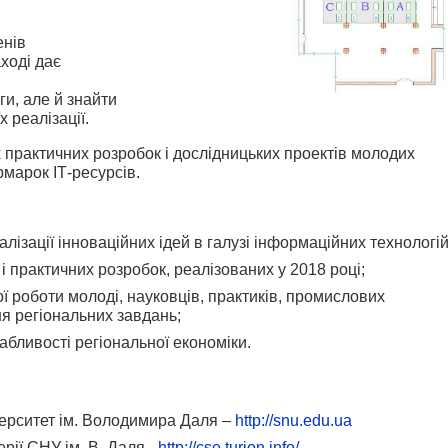
енів
аході дає
и, але й знайти
х реалізації.
 практичних розробок і дослідницьких проектів молодих
рмарок ІТ-ресурсів.
лізації інноваційних ідей в галузі інформаційних технологій
і практичних розробок, реалізованих у 2018 році;
ої роботи молоді, науковців, практиків, промислових
ня регіональних завдань;
абливості регіональної економіки.
верситет ім. Володимира Даля –
http://snu.edu.ua
рії СНУ ім. В. Даля -
http://cse.turion.info/