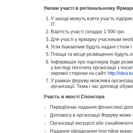
Умови участі в регіональному Ярмарк
У заході можуть взяти участь підприє
ІТ.
Вартість участі складає 1 500 грн.
Для участі у ярмарку учасникам необ
Усім бажаючим будуть надані столи 
Площа та місця розміщення будуть 
Інформація про партнерів буде розмі
у вигляді логотипу організації з пос
окремої сторінки на сайті
http://idea.t
У рамках форуму можлива організація
організації. Тема і час доповіді об
Участь в якості Спонсора
Передбачає надання фінансової допом
Допомога в організації Форуму може 
Організації екскурсії або ознайомчог
Надання обладнання (постійне корис