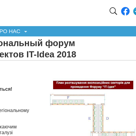
РО НАС
иональный форум
тов IT-Idea 2018
яться!
егіональному
ажаючим
галузі