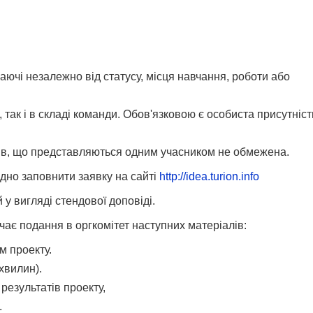
аючі незалежно від статусу, місця навчання, роботи або
 так і в складі команди. Обов'язковою є особиста присутніст
ктів, що представляються одним учасником не обмежена.
ідно заповнити заявку на сайті
http://idea.turion.info
у вигляді стендової доповіді.
ає подання в оргкомітет наступних матеріалів:
м проекту.
хвилин).
 результатів проекту,
.