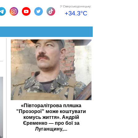
У Сіверськодонецьку:
+34.3°C
«Півторалітрова пляшка
"Прозорої" може коштувати
комусь життя». Андрій
Єременко — про бої за
Луганщину,...