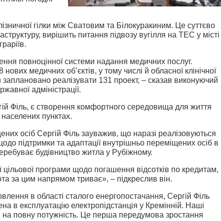
ізничної гілки між Сватовим та Білокуракиним. Це суттєво
труктуру, вирішить питання підвозу вугілля на ТЕС у місті
раріїв.
ння повноцінної системи надання медичних послуг.
нових медичних об’єктів, у тому числі й обласної клінічної
ти заплановано реалізувати 131 проект, – сказав виконуючий
ржавної адміністрації.
гій Філь, є створення комфортного середовища для життя
 населених пунктах.
ених осіб Сергій Філь зауважив, що наразі реалізовуються
щодо підтримки та адаптації внутрішньо переміщених осіб в
 перебуває будівництво житла у Рубіжному.
 цільової програми щодо погашення відсотків по кредитам,
ота за цим напрямом триває», – підкреслив він.
влення в області сталого енергопостачання, Сергій Філь
ена в експлуатацію електропідстанція у Кремінній. Наші
 на повну потужність. Це перша передумова зростання