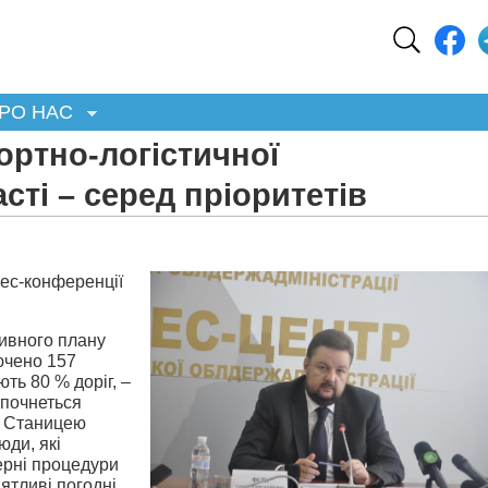
РО НАС
ортно-логістичної
сті – серед пріоритетів
рес-конференції
ивного плану
ючено 157
ють 80 % доріг, –
зпочнеться
а Станицею
ди, які
ерні процедури
ятливі погодні