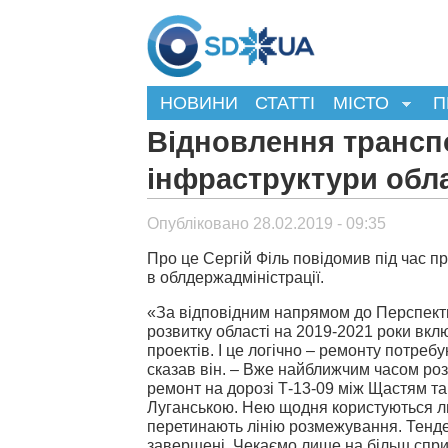
НОВИНИ
СТАТТІ
МІСТО
П
Відновлення трансп
інфраструктури обла
Опубліковано 28.02.2019 - 09:35
Про це Сергій Філь повідомив під час п
в облдержадміністрації.
«За відповідним напрямом до Перспект
розвитку області на 2019-2021 роки вкл
проектів. І це логічно – ремонту потребу
сказав він. – Вже найближчим часом ро
ремонт на дорозі Т-13-09 між Щастям т
Луганською. Нею щодня користуються лю
перетинають лінію розмежування. Тенд
завершені. Чекаємо лише на більш спри