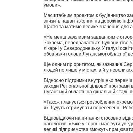
умови».
Масштабним проектом є будівництво зал
знизить навантаження на дорожню інфрас
Щастя та матиме велике значення для аг
«Не менш важливим завданням є створе
Зокрема, передбачається будівництво 58 
лікарні у Сєвєродонецьку. У галузі осві
обов’язки голови Луганської обласної де
Ще одним пріоритетом, як зазначив Сер
людей не лише у містах, а й у невеликих
Відносно підтримки внутрішньо переміщ
заходи Регіональної цільової програми 
Луганській області, на фінальній стадії
«Також планується розроблення окремої
які будуть отримувати переселенці. Роб
Відповідаючи на питання стосовно відно
наголосив: «Вже у серпні має бути увед
великі підприємства зможуть працювати