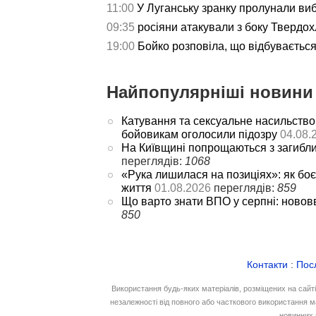
11:00
У Луганську зранку пролунали ви
09:35
росіяни атакували з боку Твердох
19:00
Бойко розповіла, що відбуваєтьс
Найпопулярніші новини 
Катування та сексуальне насильство
бойовикам оголосили підозру
04.08.
На Київщині попрощаються з загибл
переглядів:
1068
«Рука лишилася на позиціях»: як боє
життя
01.08.2026
переглядів:
859
Що варто знати ВПО у серпні: новов
850
Контакти
:
Пос
Використання будь-яких матеріалів, розміщених на сайт
незалежності від повного або часткового використання м
новинних 