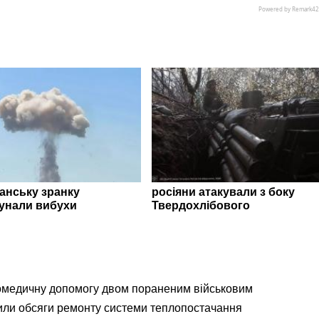
ганську зранку
росіяни атакували з боку
унали вибухи
Твердохлібового
омедичну допомогу двом пораненим військовим
ли обсяги ремонту системи теплопостачання