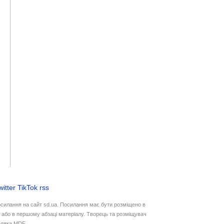
witter
TikTok
rss
осилання на сайт sd.ua. Посилання має бути розміщено в
у або в першому абзаці матеріалу. Творець та розміщувач
дяка MDF.