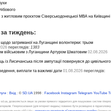
бухи
лібового
я з житловим проєктом Сіверськодонецької МВА на Київщині
за тиждень:
 щодо затриманої на Луганщині волонтерки: трьом
2026
переглядів:
1383
им військовим з Луганщини Артуром Шматовим
02.08.2026
ць із Лисичанська після ампутації повернувся до цивільного
ведення, виплати та важливі дати
01.08.2026
переглядів:
луги
:
Вхід
: ©
SD.UA
1998 :
Facebook
Instagram
Telegram
YouTube
T
і sd.ua, дозволяється лише за умови прямого і відкритого для пошукових систем гіперп
атеріалів. Гіперпосилання (для інтернет-видань) повинно бути розміщено в підзаголовк
матеріалів медіа «SD.UA» -
громадська організація «Сєвєродонецьк онлайн»
Окрема по