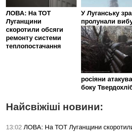
ЛОВА: На ТОТ
У Луганську зр
Луганщини
пролунали виб
скоротили обсяги
ремонту системи
теплопостачання
росіяни атакува
боку Твердохлі
Найсвіжіші новини:
13:02
ЛОВА: На ТОТ Луганщини скоротил