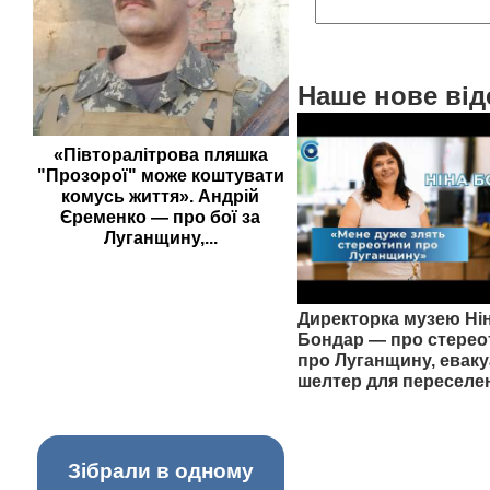
Наше нове від
«Півторалітрова пляшка
"Прозорої" може коштувати
комусь життя». Андрій
Єременко — про бої за
Луганщину,...
Директорка музею Ні
Бондар — про стерео
про Луганщину, еваку
шелтер для переселе
Зібрали в одному