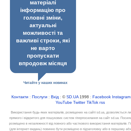
матеріалі
інформацію про
головні зміни,
актуальні
можливості та
важливі строки, які
не варто
пропускати
впродовж місяця
Читайте у наших новинах
Контакти
:
Послуги
:
Вхід
: ©
SD.UA
1998 :
Facebook
Instagram
YouTube
Twitter
TikTok
rss
Використання будь-яких матеріалів, розміщених на сайті sd.ua, дозволяється л
прямого і відкритого для пошукових систем гіперпосилання на сайт sd.ua. Посил
розміщено в незалежності від повного або часткового використання матеріалів. 
(для інтернет-видань) повинно бути розміщено в підзаголовку або в першому абз