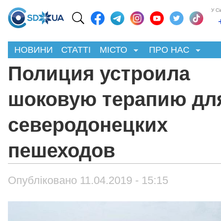
У С
НОВИНИ
СТАТТІ
МІСТО
ПРО НАС
Полиция устроила
шоковую терапию дл
северодонецких
пешеходов
Опубліковано 11.04.2019 - 15:15