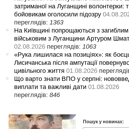
затриманої на Луганщині волонтерки: 
бойовикам оголосили підозру
04.08.20
переглядів:
1363
На Київщині попрощаються з загиблим
військовим з Луганщини Артуром Шма
02.08.2026
переглядів:
1063
«Рука лишилася на позиціях»: як боєць
Лисичанська після ампутації повернув
цивільного життя
01.08.2026
перегляді
Що варто знати ВПО у серпні: нововве
виплати та важливі дати
01.08.2026
переглядів:
846
Пошук у новинах: