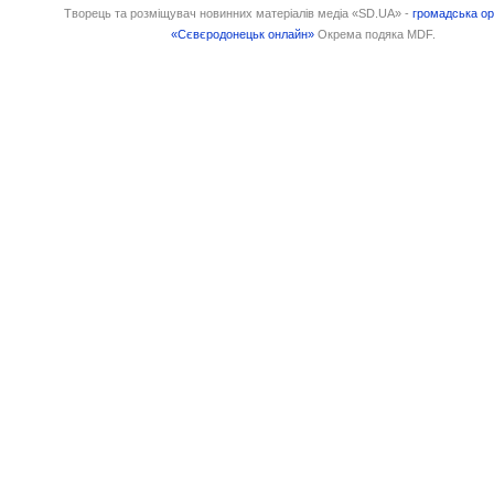
Творець та розміщувач новинних матеріалів медіа «SD.UA» -
громадська ор
«Сєвєродонецьк онлайн»
Окрема подяка MDF.