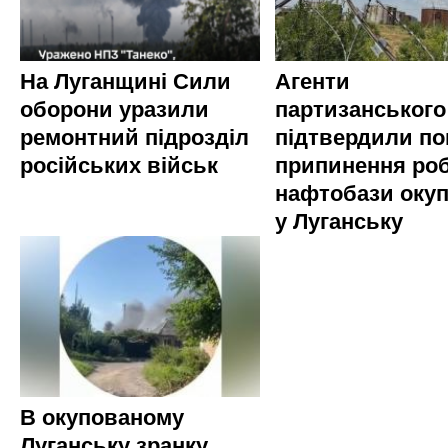
На Луганщині Сили
Агенти
оборони уразили
партизанського
ремонтний підрозділ
підтвердили по
російських військ
припинення ро
нафтобази окуп
у Луганську
В окупованому
Луганську зранку