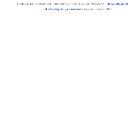
Творець та розміщувач новинних матеріалів медіа «SD.UA» -
громадська ор
«Сєвєродонецьк онлайн»
Окрема подяка MDF.