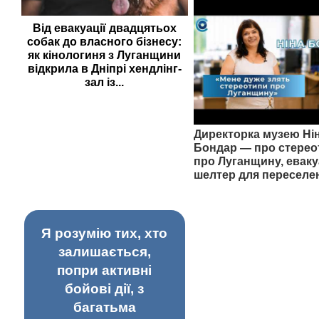
Від евакуації двадцятьох
собак до власного бізнесу:
як кінологиня з Луганщини
відкрила в Дніпрі хендлінг-
зал із...
Директорка музею Ні
Бондар — про стерео
про Луганщину, еваку
шелтер для переселе
Я розумію тих, хто
залишається,
попри активні
бойові дії, з
багатьма