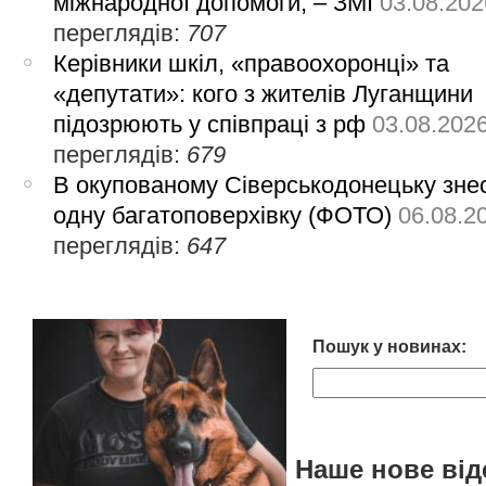
міжнародної допомоги, – ЗМІ
03.08.202
переглядів:
707
Керівники шкіл, «правоохоронці» та
«депутати»: кого з жителів Луганщини
підозрюють у співпраці з рф
03.08.202
переглядів:
679
В окупованому Сіверськодонецьку зне
одну багатоповерхівку (ФОТО)
06.08.2
переглядів:
647
Пошук у новинах:
Наше нове від