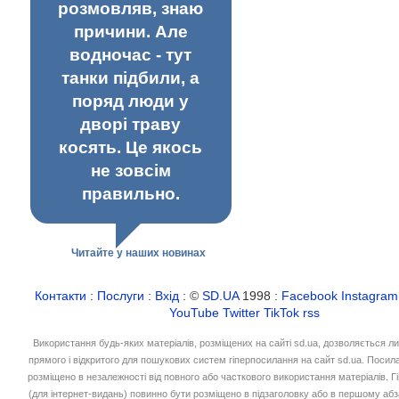
розмовляв, знаю
причини. Але
водночас - тут
танки підбили, а
поряд люди у
дворі траву
косять. Це якось
не зовсім
правильно.
Читайте у наших новинах
Контакти
:
Послуги
:
Вхід
: ©
SD.UA
1998 :
Facebook
Instagram
YouTube
Twitter
TikTok
rss
Використання будь-яких матеріалів, розміщених на сайті sd.ua, дозволяється л
прямого і відкритого для пошукових систем гіперпосилання на сайт sd.ua. Посил
розміщено в незалежності від повного або часткового використання матеріалів. 
(для інтернет-видань) повинно бути розміщено в підзаголовку або в першому абз