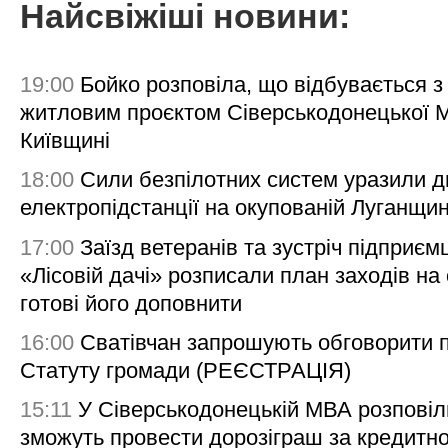
Найсвіжіші новини:
19:00
Бойко розповіла, що відбувається з
житловим проєктом Сіверськодонецької 
Київщині
18:00
Сили безпілотних систем уразили д
електропідстанції на окупованій Луганщи
17:00
Заїзд ветеранів та зустріч підприємц
«Лісовій дачі» розписали план заходів на 
готові його доповнити
16:00
Сватівчан запрошують обговорити 
Статуту громади (РЕЄСТРАЦІЯ)
15:11
У Сіверськодонецькій МВА розповіл
зможуть провести дорозіграш за кредитн