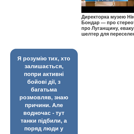
Директорка музею Ні
Бондар — про стерео
про Луганщину, еваку
шелтер для переселе
Я розумію тих, хто
залишається,
попри активні
бойові дії, з
багатьма
розмовляв, знаю
причини. Але
водночас - тут
танки підбили, а
поряд люди у