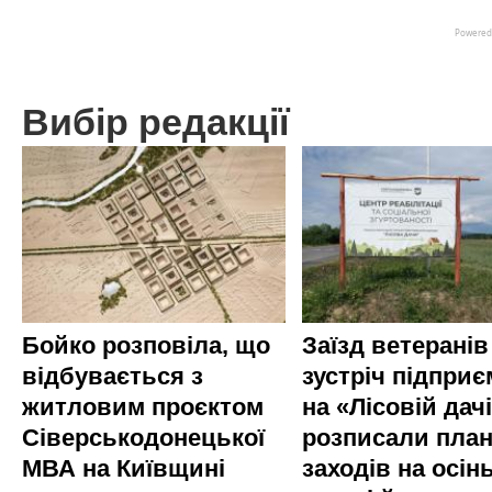
Вибір редакції
Бойко розповіла, що
Заїзд ветеранів
відбувається з
зустріч підприє
житловим проєктом
на «Лісовій дач
Сіверськодонецької
розписали пла
МВА на Київщині
заходів на осінь