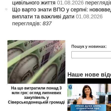
цивільного життя
01.08.2026
перегляді
Що варто знати ВПО у серпні: нововве
виплати та важливі дати
01.08.2026
переглядів:
837
Пошук у новинах:
Наше нове від
На що витратили понад 3
млн грн: огляд липневих
закупівель у
Сіверськодонецькій громаді