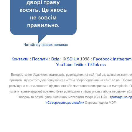
дворі траву
косять. Це якось
не зовсім
правильно.
Читайте у наших новинах
Контакти
:
Послуги
:
Вхід
: ©
SD.UA
1998 :
Facebook
Instagram
YouTube
Twitter
TikTok
rss
Використання будь-яких матеріалів, розміщених на сайті sd.ua, дозволяється л
прямого і відкритого для пошукових систем гіперпосилання на сайт sd.ua. Посил
розміщено в незалежності від повного або часткового використання матеріалів. 
(для інтернет-видань) повинно бути розміщено в підзаголовку або в першому абз
Творець та розміщувач новинних матеріалів медіа «SD.UA» -
громадська ор
«Сєвєродонецьк онлайн»
Окрема подяка MDF.