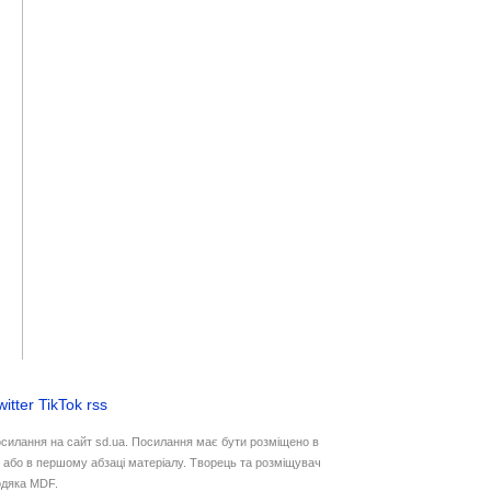
witter
TikTok
rss
осилання на сайт sd.ua. Посилання має бути розміщено в
у або в першому абзаці матеріалу. Творець та розміщувач
дяка MDF.