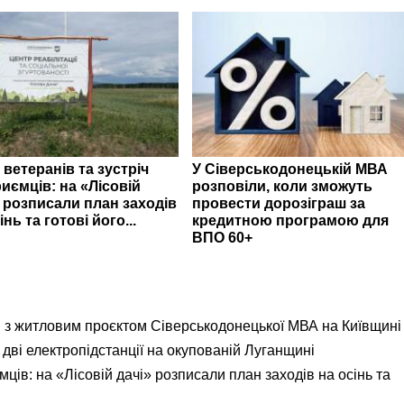
 ветеранів та зустріч
У Сіверськодонецькій МВА
иємців: на «Лісовій
розповіли, коли зможуть
» розписали план заходів
провести дорозіграш за
інь та готові його...
кредитною програмою для
ВПО 60+
я з житловим проєктом Сіверськодонецької МВА на Київщині
дві електропідстанції на окупованій Луганщині
ємців: на «Лісовій дачі» розписали план заходів на осінь та