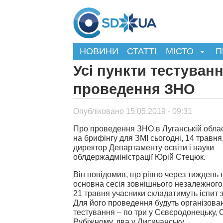
НОВИНИ
СТАТТІ
МІСТО
П
Усі пункти тестуванн
проведення ЗНО
Опубліковано 15.05.2019 - 09:31
Про проведення ЗНО в Луганській област
на брифінгу для ЗМІ сьогодні, 14 травня
директор Департаменту освіти і науки
облдержадміністрації Юрій Стецюк.
Він повідомив, що рівно через тиждень
основна сесія зовнішнього незалежного
21 травня учасники складатимуть іспит 
Для його проведення будуть організован
тестування – по три у Сєвєродонецьку, 
Рубіжному, два у Лисичанську.