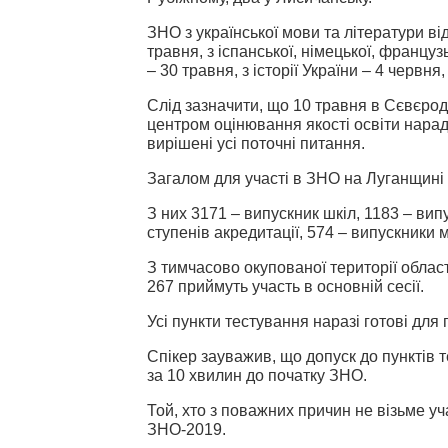
ЗНО з української мови та літератури ві
травня, з іспанської, німецької, француз
– 30 травня, з історії України – 4 червня,
Слід зазначити, що 10 травня в Сєвєрод
центром оцінювання якості освіти нарад
вирішені усі поточні питання.
Загалом для участі в ЗНО на Луганщині 
З них 3171 – випускник шкіл, 1183 – випу
ступенів акредитації, 574 – випускники 
З тимчасово окупованої території обла
267 приймуть участь в основній сесії.
Усі пункти тестування наразі готові дл
Спікер зауважив, що допуск до пунктів 
за 10 хвилин до початку ЗНО.
Той, хто з поважних причин не візьме уч
ЗНО-2019.