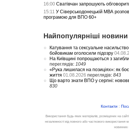
16:00
Сватівчан запрошують обговорит
15:11
У Сіверськодонецькій МВА розпов
програмою для ВПО 60+
Найпопулярніші новини 
Катування та сексуальне насильство
бойовикам оголосили підозру
04.08.
На Київщині попрощаються з загибл
переглядів:
1049
«Рука лишилася на позиціях»: як боє
життя
01.08.2026
переглядів:
843
Що варто знати ВПО у серпні: новов
830
Контакти
:
Пос
Використання будь-яких матеріалів, розміщених на сайт
незалежності від повного або часткового використання м
новинних 