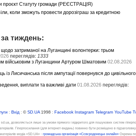
и проєкт Статуту громади (РЕЄСТРАЦІЯ)
іли, коли зможуть провести дорозіграш за кредитною
за тиждень:
 щодо затриманої на Луганщині волонтерки: трьом
2026
переглядів:
1333
им військовим з Луганщини Артуром Шматовим
02.08.2026
ць із Лисичанська після ампутації повернувся до цивільного
ведення, виплати та важливі дати
01.08.2026
переглядів:
луги
:
Вхід
: ©
SD.UA
1998 :
Facebook
Instagram
Telegram
YouTube
T
і sd.ua, дозволяється лише за умови прямого і відкритого для пошукових систем гіперп
атеріалів. Гіперпосилання (для інтернет-видань) повинно бути розміщено в підзаголовк
матеріалів медіа «SD.UA» -
громадська організація «Сєвєродонецьк онлайн»
Окрема по