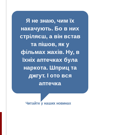
Я не знаю, чим їх
накачують. Бо в них
стріляєш, а він встав
та пішов, як у
фільмах жахів. Ну, в
їхніх аптечках була
наркота. Шприц та
джгут. І ото вся
аптечка
Читайте у наших новинах