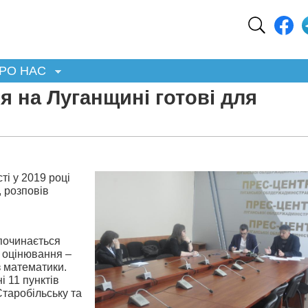
РО НАС
я на Луганщині готові для
і у 2019 році
, розповів
 починається
 оцінювання –
з математики.
і 11 пунктів
Старобільську та