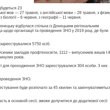
дбудеться 23
ької мов — 27 травня, з англійської мови – 28 травня, з фізи
 з біології – 6 червня, з географії – 11 червня.
онецьку відбулася спільна із Донецьким регіональним
а щодо організації та проведення ЗНО у 2019 році, де були
зареєструвалися 5750 осіб.
скники закладів профтехосвіти, 1112 – випускників вишів І-І
минулих років.
сті для проходження ЗНО зареєструвалися 304 особи. З них
я проведення ЗНО.
тестування буде розпочато за 45 хвилин та закінчуватиметьс
асть в основній сесії, зможе долучитися до додаткової сесії