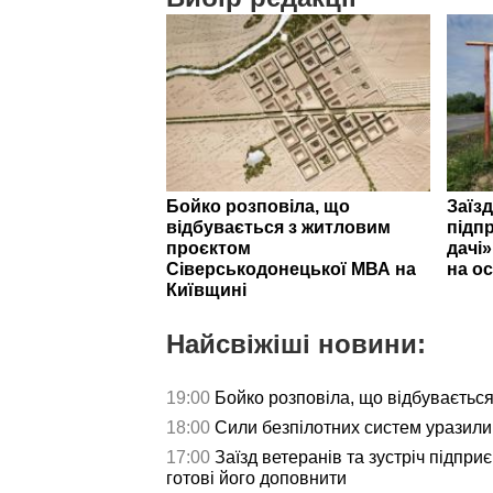
Бойко розповіла, що
Заїзд
відбувається з житловим
підпр
проєктом
дачі
Сіверськодонецької МВА на
на ос
Київщині
Найсвіжіші новини:
19:00
Бойко розповіла, що відбуваєтьс
18:00
Сили безпілотних систем уразили 
17:00
Заїзд ветеранів та зустріч підпри
готові його доповнити