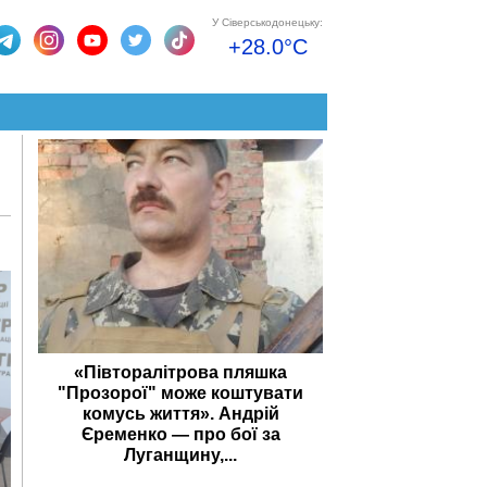
У Сіверськодонецьку:
+28.0°C
«Півторалітрова пляшка
"Прозорої" може коштувати
комусь життя». Андрій
Єременко — про бої за
Луганщину,...