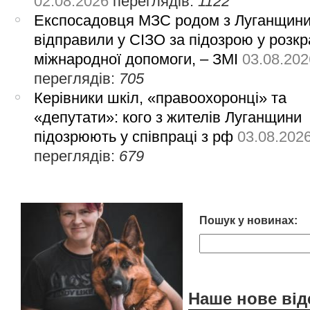
02.08.2026
переглядів:
1122
Експосадовця МЗС родом з Луганщин
відправили у СІЗО за підозрою у розкр
міжнародної допомоги, – ЗМІ
03.08.202
переглядів:
705
Керівники шкіл, «правоохоронці» та
«депутати»: кого з жителів Луганщини
підозрюють у співпраці з рф
03.08.202
переглядів:
679
Пошук у новинах:
Наше нове від