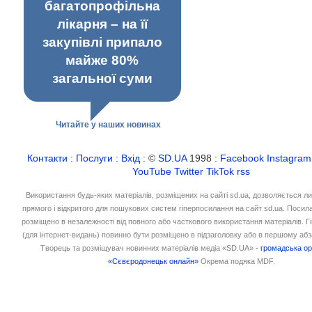
багатопрофільна
лікарня – на її
закупівлі припало
майже 80%
загальної суми
Читайте у наших новинах
Контакти
:
Послуги
:
Вхід
: ©
SD.UA
1998 :
Facebook
Instagram
YouTube
Twitter
TikTok
rss
Використання будь-яких матеріалів, розміщених на сайті sd.ua, дозволяється л
прямого і відкритого для пошукових систем гіперпосилання на сайт sd.ua. Посил
розміщено в незалежності від повного або часткового використання матеріалів. 
(для інтернет-видань) повинно бути розміщено в підзаголовку або в першому абз
Творець та розміщувач новинних матеріалів медіа «SD.UA» -
громадська ор
«Сєвєродонецьк онлайн»
Окрема подяка MDF.