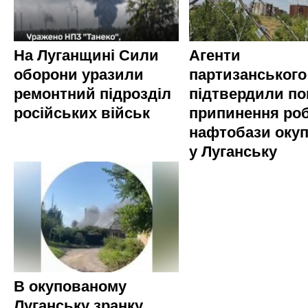
На Луганщині Сили
Агенти
оборони уразили
партизанського
ремонтний підрозділ
підтвердили по
російських військ
припинення ро
нафтобази окуп
у Луганську
В окупованому
Луганську зранку