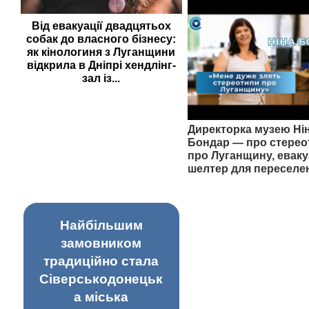
Від евакуації двадцятьох
собак до власного бізнесу:
як кінологиня з Луганщини
відкрила в Дніпрі хендлінг-
зал із...
Директорка музею Ні
Бондар — про стерео
про Луганщину, еваку
шелтер для переселе
Найбільшим
замовником
традиційно стала
Сіверськодонецьк
а міська