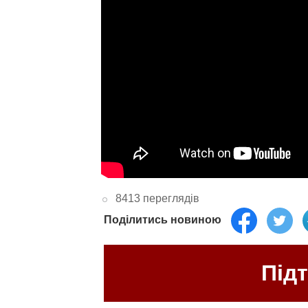
8413 переглядів
Поділитись новиною
Під