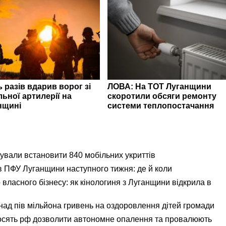
 разів вдарив ворог зі
ЛОВА: На ТОТ Луганщини
ьної артилерії на
скоротили обсяги ремонту
нщині
системи теплопостачання
вали встановити 840 мобільних укриттів
ів ПФУ Луганщини наступного тижня: де й коли
 власного бізнесу: як кінологиня з Луганщини відкрила в
ад пів мільйона гривень на оздоровлення дітей громади
осять рф дозволити автономне опалення та провалюють