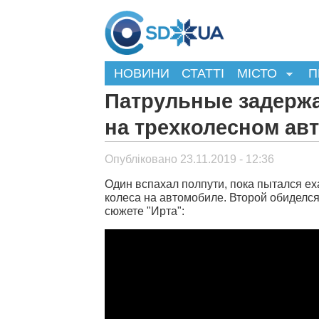
НОВИНИ
СТАТТІ
МІСТО
П
Патрульные задержа
на трехколесном ав
Опубліковано 23.11.2019 - 12:36
Один вспахал полпути, пока пытался ех
колеса на автомобиле. Второй обиделся 
сюжете "Ирта":