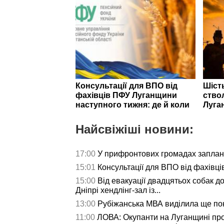
Консультації для ВПО від
Шість
фахівців ПФУ Луганщини
ствол
наступного тижня: де й коли
Луга
Найсвіжіші новини:
17:00
У прифронтових громадах заплану
15:01
Консультації для ВПО від фахівц
15:00
Від евакуації двадцятьох собак до
Дніпрі хендлінг-зал із...
13:00
Рубіжанська МВА виділила ще пон
11:00
ЛОВА: Окупанти на Луганщині пр