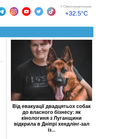
У Сіверськодонецьку:
+32.5°C
Від евакуації двадцятьох собак
до власного бізнесу: як
кінологиня з Луганщини
відкрила в Дніпрі хендлінг-зал
із...