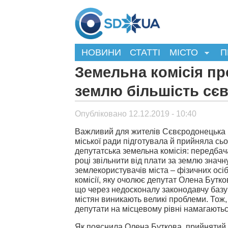
НОВИНИ
СТАТТІ
МІСТО
П
Земельна комісія пр
землю більшість сє
Опубліковано 12.12.2019 - 10:40
Важливий для жителів Сєвєродонецька 
міської ради підготувала й прийняла сьо
депутатська земельна комісія: передбач
році звільнити від плати за землю значну
землекористувачів міста – фізичних осі
комісії, яку очолює депутат Олена Бутко
що через недосконалу законодавчу базу 
містян виникають великі проблеми. Тож,
депутати на місцевому рівні намагаютьс
Як пояснила Олена Буткова, прийнятий 