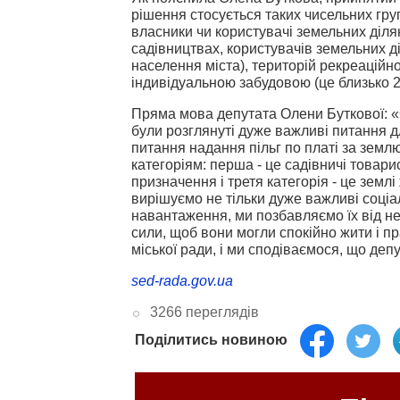
рішення стосується таких чисельних гру
власники чи користувачі земельних діля
садівництвах, користувачів земельних д
населення міста), територій рекреаційн
індивідуальною забудовою (це близько 2 
Пряма мова депутата Олени Буткової: «С
були розглянуті дуже важливі питання 
питання надання пільг по платі за земл
категоріям: перша - це садівничі товари
призначення і третя категорія - це земл
вирішуємо не тільки дуже важливі соці
навантаження, ми позбавляємо їх від не
сили, щоб вони могли спокійно жити і пр
міської ради, і ми сподіваємося, що деп
sed-rada.gov.ua
3266 переглядів
Поділитись новиною