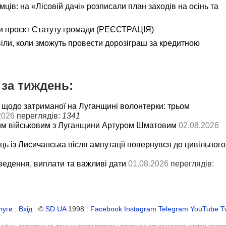
ємців: на «Лісовій дачі» розписали план заходів на осінь та
и проєкт Статуту громади (РЕЄСТРАЦІЯ)
іли, коли зможуть провести дорозіграш за кредитною
за тиждень:
 щодо затриманої на Луганщині волонтерки: трьом
2026
переглядів:
1341
им військовим з Луганщини Артуром Шматовим
02.08.2026
ць із Лисичанська після ампутації повернувся до цивільного
ведення, виплати та важливі дати
01.08.2026
переглядів:
луги
:
Вхід
: ©
SD.UA
1998 :
Facebook
Instagram
Telegram
YouTube
T
і sd.ua, дозволяється лише за умови прямого і відкритого для пошукових систем гіперп