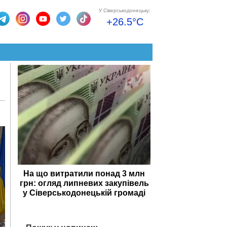
У Сіверськодонецьку:
+26.5°C
На що витратили понад 3 млн
грн: огляд липневих закупівель
у Сіверськодонецькій громаді