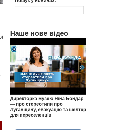
Пошук у новинах:
Наше нове відео
ої
ю
Директорка музею Ніна Бондар
— про стереотипи про
Луганщину, евакуацію та шелтер
для переселенців