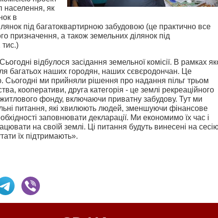
п населення, як
нок в
ілянок під багатоквартирною забудовою (це практично все
ого призначення, а також земельних ділянок під
тис.)
ьогодні відбулося засідання земельної комісії. В рамках як
для багатьох наших городян, наших сєвєродончан. Це
ю. Сьогодні ми прийняли рішення про надання пільг трьом
ства, кооперативи, друга категорія - це землі рекреаційного
і житлового фонду, включаючи приватну забудову. Тут ми
альні питання, які хвилюють людей, зменшуючи фінансове
обхідності заповнювати декларації. Ми економимо їх час і
ацювати на своїй землі. Ці питання будуть винесені на сесі
утати їх підтримають».