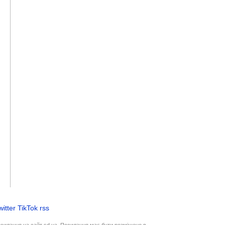
witter
TikTok
rss
осилання на сайт sd.ua. Посилання має бути розміщено в