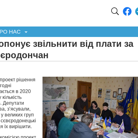
РО НАС
опонує звільнити від плати за
вєродончан
проект рішення
годні
ається в 2020
 кількість
б. Депутати
ва, з’ясували,
у великих груп
 сєвєродонецькі
я їх вирішити.
комісією проект