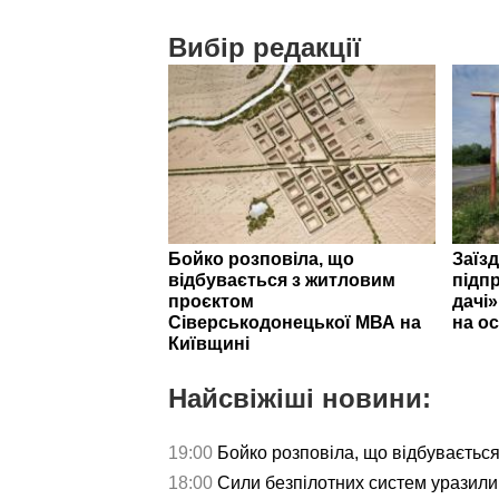
Вибір редакції
Бойко розповіла, що
Заїзд
відбувається з житловим
підпр
проєктом
дачі
Сіверськодонецької МВА на
на ос
Київщині
Найсвіжіші новини:
19:00
Бойко розповіла, що відбуваєтьс
18:00
Сили безпілотних систем уразили 