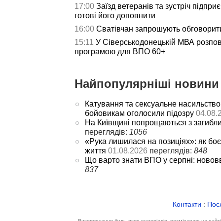
17:00
Заїзд ветеранів та зустріч підпри
готові його доповнити
16:00
Сватівчан запрошують обговорит
15:11
У Сіверськодонецькій МВА розпов
програмою для ВПО 60+
Найпопулярніші новини 
Катування та сексуальне насильство
бойовикам оголосили підозру
04.08.
На Київщині попрощаються з загибл
переглядів:
1056
«Рука лишилася на позиціях»: як боє
життя
01.08.2026
переглядів:
848
Що варто знати ВПО у серпні: новов
837
Контакти
:
Пос
Використання будь-яких матеріалів, розміщених на сайт