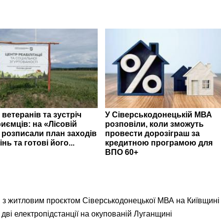
 ветеранів та зустріч
У Сіверськодонецькій МВА
иємців: на «Лісовій
розповіли, коли зможуть
» розписали план заходів
провести дорозіграш за
інь та готові його...
кредитною програмою для
ВПО 60+
я з житловим проєктом Сіверськодонецької МВА на Київщині
дві електропідстанції на окупованій Луганщині