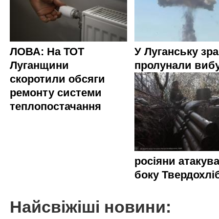
ЛОВА: На ТОТ
У Луганську зр
Луганщини
пролунали виб
скоротили обсяги
ремонту системи
теплопостачання
росіяни атакува
боку Твердохлі
Найсвіжіші новини: