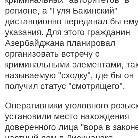
регионе, а "Гуля Бакинский"
дистанционно передавал бы ем
указания. Для этого гражданин
Азербайджана планировал
организовать встречу с
криминальными элементами, та
называемую "сходку", где бы он
получил статус "смотрящего".
Оперативники уголовного розыс
установили место нахождения
доверенного лица "вора в законе
частный дом в Лисичанске.