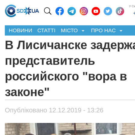
У С
НОВИНИ
СТАТТІ
МІСТО
ПРО НАС
В Лисичанске задерж
представитель
российского "вора в
законе"
Опубліковано 12.12.2019 - 13:26