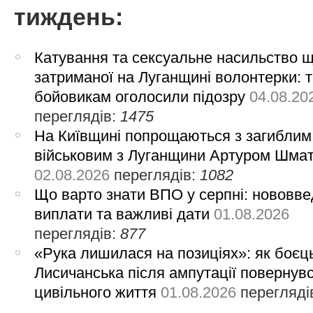
тиждень:
Катування та сексуальне насильство 
затриманої на Луганщині волонтерки: 
бойовикам оголосили підозру
04.08.20
переглядів:
1475
На Київщині попрощаються з загиблим
військовим з Луганщини Артуром Шма
02.08.2026
переглядів:
1082
Що варто знати ВПО у серпні: нововве
виплати та важливі дати
01.08.2026
переглядів:
877
«Рука лишилася на позиціях»: як боєць
Лисичанська після ампутації повернув
цивільного життя
01.08.2026
перегляді