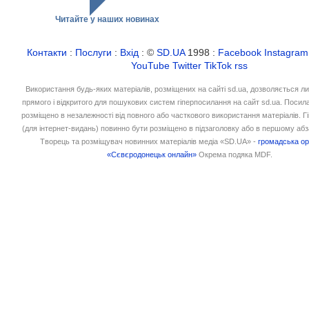
Читайте у наших новинах
Контакти
:
Послуги
:
Вхід
: ©
SD.UA
1998 :
Facebook
Instagram
YouTube
Twitter
TikTok
rss
Використання будь-яких матеріалів, розміщених на сайті sd.ua, дозволяється л
прямого і відкритого для пошукових систем гіперпосилання на сайт sd.ua. Посил
розміщено в незалежності від повного або часткового використання матеріалів. 
(для інтернет-видань) повинно бути розміщено в підзаголовку або в першому абз
Творець та розміщувач новинних матеріалів медіа «SD.UA» -
громадська ор
«Сєвєродонецьк онлайн»
Окрема подяка MDF.