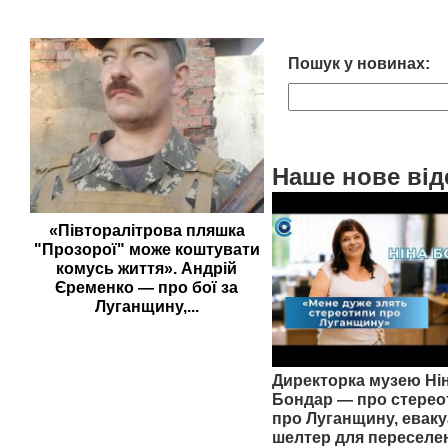
Пошук у новинах:
Наше нове від
«Півторалітрова пляшка
"Прозорої" може коштувати
комусь життя». Андрій
Єременко — про бої за
Луганщину,...
Директорка музею Ні
Бондар — про стерео
про Луганщину, еваку
шелтер для переселе