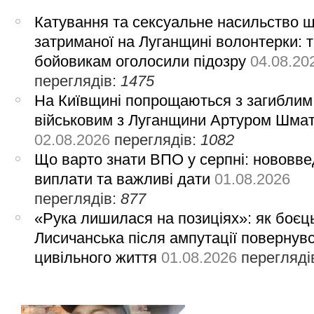
Катування та сексуальне насильство 
затриманої на Луганщині волонтерки: 
бойовикам оголосили підозру
04.08.20
переглядів:
1475
На Київщині попрощаються з загиблим
військовим з Луганщини Артуром Шма
02.08.2026
переглядів:
1082
Що варто знати ВПО у серпні: нововве
виплати та важливі дати
01.08.2026
переглядів:
877
«Рука лишилася на позиціях»: як боєць
Лисичанська після ампутації повернув
цивільного життя
01.08.2026
перегляді