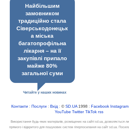
Найбільшим
замовником
традиційно стала
Сіверськодонецьк
а міська
багатопрофільна
лікарня – на її
закупівлі припало
майже 80%
загальної суми
Читайте у наших новинах
Контакти
:
Послуги
:
Вхід
: ©
SD.UA
1998 :
Facebook
Instagram
YouTube
Twitter
TikTok
rss
Використання будь-яких матеріалів, розміщених на сайті sd.ua, дозволяється л
прямого і відкритого для пошукових систем гіперпосилання на сайт sd.ua. Посил