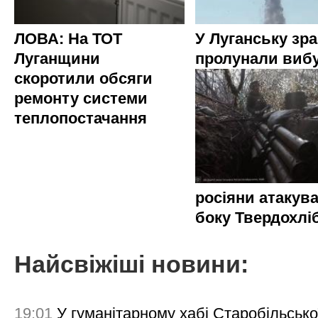
ЛОВА: На ТОТ
У Луганську зр
Луганщини
пролунали виб
скоротили обсяги
ремонту системи
теплопостачання
росіяни атакува
боку Твердохлі
Найсвіжіші новини:
19:01
У гуманітарному хабі Старобільсько