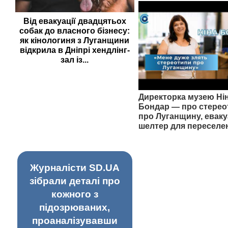
Від евакуації двадцятьох
собак до власного бізнесу:
як кінологиня з Луганщини
відкрила в Дніпрі хендлінг-
зал із...
Директорка музею Ні
Бондар — про стерео
про Луганщину, еваку
шелтер для переселе
Журналісти SD.UA
зібрали деталі про
кожного з
підозрюваних,
проаналізувавши