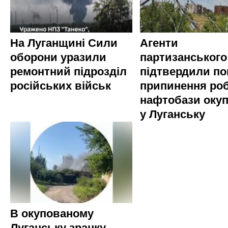
На Луганщині Сили
Агенти
оборони уразили
партизанського
ремонтний підрозділ
підтвердили по
російських військ
припинення ро
нафтобази окуп
у Луганську
В окупованому
Луганську зранку