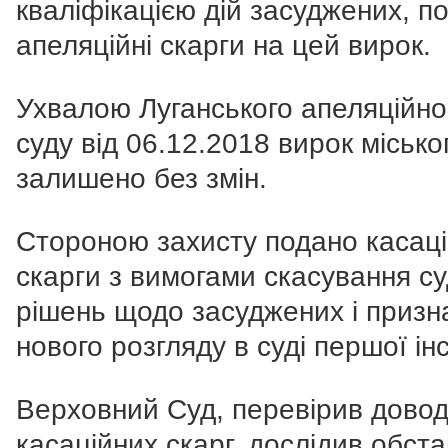
кваліфікацією дій засуджених, п
апеляційні скарги на цей вирок.
Ухвалою Луганського апеляційно
суду від 06.12.2018 вирок місько
залишено без змін.
Стороною захисту подано касаці
скарги з вимогами скасування с
рішень щодо засуджених і призн
нового розгляду в суді першої інс
Верховний Суд, перевірив дово
касаційних скарг, дослідив обст