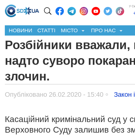
У С
НОВИНИ
СТАТТІ
МІСТО
ПРО НАС
Розбійники вважали,
надто суворо покаран
злочин.
Опубліковано 26.02.2020 - 15:40
Закон 
Касаційний кримінальний суд у с
Верховного Суду залишив без зм