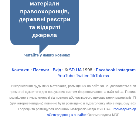
матеріали
правоохоронців,
державні реєстри
та відкриті
джерела
Читайте у наших новинах
Контакти
:
Послуги
:
Вхід
: ©
SD.UA
1998 :
Facebook
Instagram
YouTube
Twitter
TikTok
rss
Використання будь-яких матеріалів, розміщених на сайті sd.ua, дозволяється л
прямого і відкритого для пошукових систем гіперпосилання на сайт sd.ua. Посил
розміщено в незалежності від повного або часткового використання матеріалів. 
(для інтернет-видань) повинно бути розміщено в підзаголовку або в першому абз
Творець та розміщувач новинних матеріалів медіа «SD.UA» -
громадська ор
«Сєвєродонецьк онлайн»
Окрема подяка MDF.