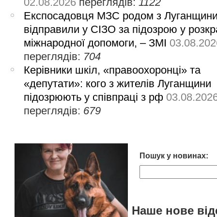
02.08.2026
переглядів:
1122
Експосадовця МЗС родом з Луганщин
відправили у СІЗО за підозрою у розкр
міжнародної допомоги, – ЗМІ
03.08.202
переглядів:
704
Керівники шкіл, «правоохоронці» та
«депутати»: кого з жителів Луганщини
підозрюють у співпраці з рф
03.08.202
переглядів:
679
Пошук у новинах:
Наше нове від