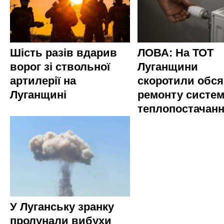
Шість разів вдарив
ЛОВА: На ТОТ
ворог зі ствольної
Луганщини
артилерії на
скоротили обся
Луганщині
ремонту систе
теплопостачан
У Луганську зранку
пролунали вибухи