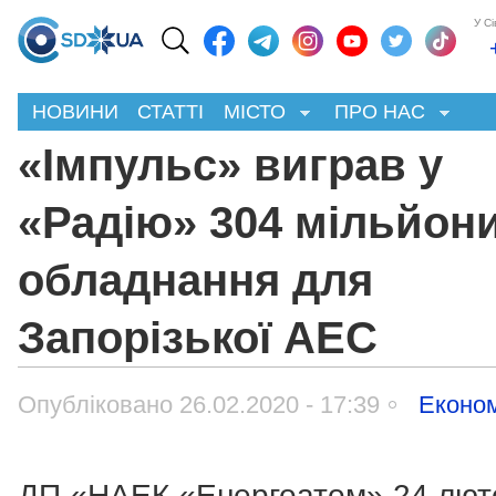
У С
НОВИНИ
СТАТТІ
МІСТО
ПРО НАС
«Імпульс» виграв у
«Радію» 304 мільйони
обладнання для
Запорізької АЕС
Опубліковано 26.02.2020 - 17:39
Економ
ДП «НАЕК «Енергоатом» 24 люто