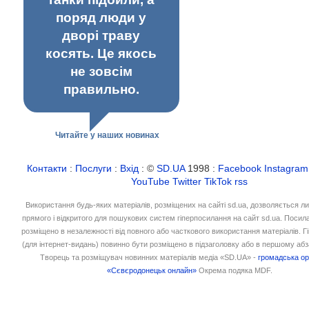
поряд люди у
дворі траву
косять. Це якось
не зовсім
правильно.
Читайте у наших новинах
Контакти
:
Послуги
:
Вхід
: ©
SD.UA
1998 :
Facebook
Instagram
YouTube
Twitter
TikTok
rss
Використання будь-яких матеріалів, розміщених на сайті sd.ua, дозволяється л
прямого і відкритого для пошукових систем гіперпосилання на сайт sd.ua. Посил
розміщено в незалежності від повного або часткового використання матеріалів. 
(для інтернет-видань) повинно бути розміщено в підзаголовку або в першому абз
Творець та розміщувач новинних матеріалів медіа «SD.UA» -
громадська ор
«Сєвєродонецьк онлайн»
Окрема подяка MDF.