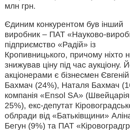
млн грн.
Єдиним конкурентом був інший
виробник – ПАТ «Науково-вироб
підприємство «Радій» із
Кропивницького, причому ніхто 
знижував ціну під час аукціону. Й
акціонерами є бізнесмен Євгеній
Бахмач (24%), Наталя Бахмач (1
компанія «Ensol SA» (Швейцарія
25%), екс-депутат Кіровоградськ
облради від «Батьківщини» Алін
Бегун (9%) та ПАТ «Кіровоградгр