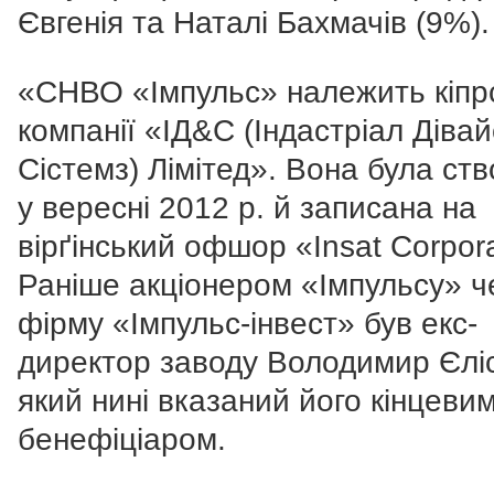
Євгенія та Наталі Бахмачів (9%).
«СНВО «Імпульс» належить кіпр
компанії «ІД&С (Індастріал Дівай
Сістемз) Лімітед». Вона була ст
у вересні 2012 р. й записана на
вірґінський офшор «Insat Corpora
Раніше акціонером «Імпульсу» ч
фірму «Імпульс-інвест» був екс-
директор заводу Володимир Єліс
який нині вказаний його кінцеви
бенефіціаром.