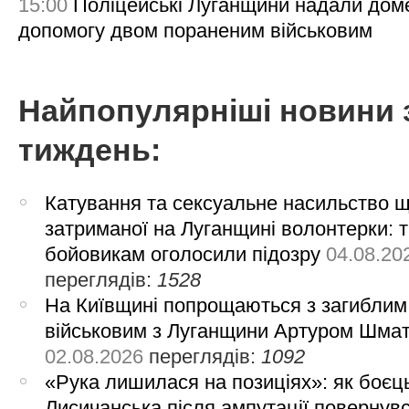
15:00
Поліцейські Луганщини надали дом
допомогу двом пораненим військовим
Найпопулярніші новини 
тиждень:
Катування та сексуальне насильство 
затриманої на Луганщині волонтерки: 
бойовикам оголосили підозру
04.08.20
переглядів:
1528
На Київщині попрощаються з загиблим
військовим з Луганщини Артуром Шма
02.08.2026
переглядів:
1092
«Рука лишилася на позиціях»: як боєць
Лисичанська після ампутації повернув