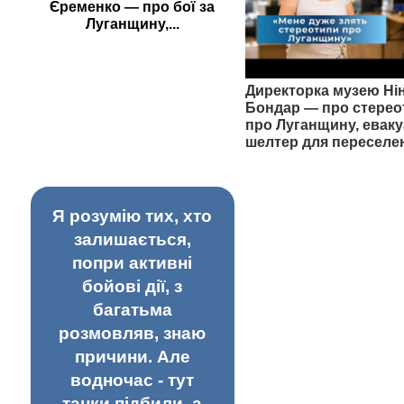
Єременко — про бої за
Луганщину,...
Директорка музею Ні
Бондар — про стерео
про Луганщину, еваку
шелтер для переселе
Я розумію тих, хто
залишається,
попри активні
бойові дії, з
багатьма
розмовляв, знаю
причини. Але
водночас - тут
танки підбили, а