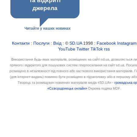
та відкриті
джерела
Читайте у наших новинах
Контакти
:
Послуги
:
Вхід
: ©
SD.UA
1998 :
Facebook
Instagram
YouTube
Twitter
TikTok
rss
Використання будь-яких матеріалів, розміщених на сайті sd.ua, дозволяється л
прямого і відкритого для пошукових систем гіперпосилання на сайт sd.ua. Посил
розміщено в незалежності від повного або часткового використання матеріалів. 
(для інтернет-видань) повинно бути розміщено в підзаголовку або в першому абз
Творець та розміщувач новинних матеріалів медіа «SD.UA» -
громадська ор
«Сєвєродонецьк онлайн»
Окрема подяка MDF.