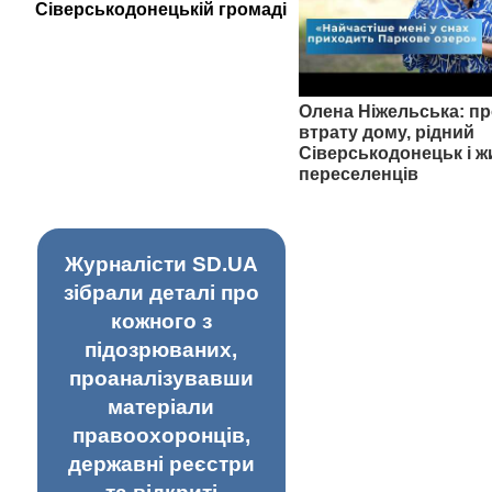
Сіверськодонецькій громаді
Олена Ніжельська: пр
втрату дому, рідний
Сіверськодонецьк і ж
переселенців
Журналісти SD.UA
зібрали деталі про
кожного з
підозрюваних,
проаналізувавши
матеріали
правоохоронців,
державні реєстри