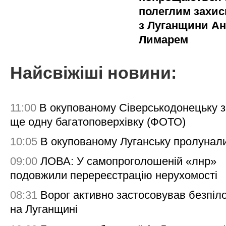
полеглим захи
з Луганщини Ан
Лимарем
Найсвіжіші новини:
11:00
В окупованому Сіверськодонецьку 
ще одну багатоповерхівку (ФОТО)
10:05
В окупованому Луганську пролунал
09:00
ЛОВА: У самопроголошеній «лнр»
подовжили перереєстрацію нерухомості
08:31
Ворог активно застосовував безпіл
на Луганщині