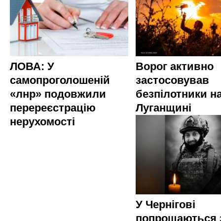
ЛОВА: У
Ворог активно
самопроголошеній
застосовував
«лнр» подовжили
безпілотники н
перереєстрацію
Луганщині
нерухомості
У Чернігові
попрощаються 