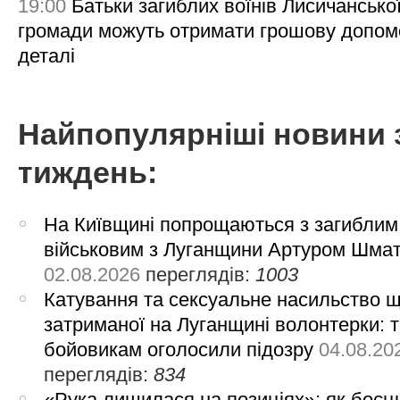
19:00
Батьки загиблих воїнів Лисичансько
громади можуть отримати грошову допом
деталі
Найпопулярніші новини 
тиждень:
На Київщині попрощаються з загиблим
військовим з Луганщини Артуром Шма
02.08.2026
переглядів:
1003
Катування та сексуальне насильство 
затриманої на Луганщині волонтерки: 
бойовикам оголосили підозру
04.08.20
переглядів:
834
«Рука лишилася на позиціях»: як боєць