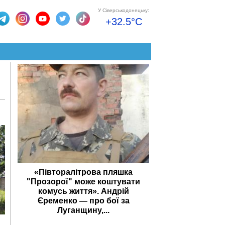
У Сіверськодонецьку:
+32.5°C
«Півторалітрова пляшка
"Прозорої" може коштувати
комусь життя». Андрій
Єременко — про бої за
Луганщину,...