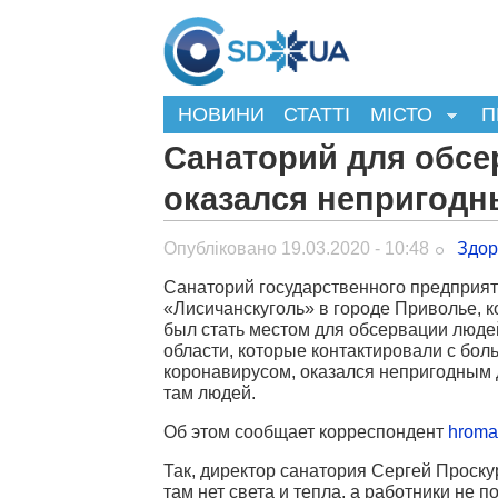
НОВИНИ
СТАТТІ
МІСТО
П
Санаторий для обсе
оказался непригод
Опубліковано 19.03.2020 - 10:48
Здор
Санаторий государственного предприя
«Лисичанскуголь» в городе Приволье, 
был стать местом для обсервации люде
области, которые контактировали с бо
коронавирусом, оказался непригодным
там людей.
Об этом сообщает корреспондент
hroma
Так, директор санатория Сергей Проску
там нет света и тепла, а работники не п