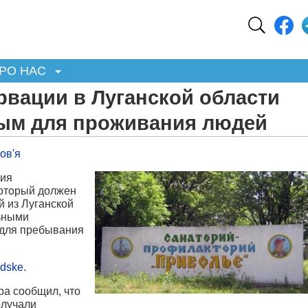
РО НАС
рвации в Луганской области
ным для проживания людей
ов'я
тия
который должен
й из Луганской
льными
 для пребывания
dske
.
ра сообщил, что
олучали