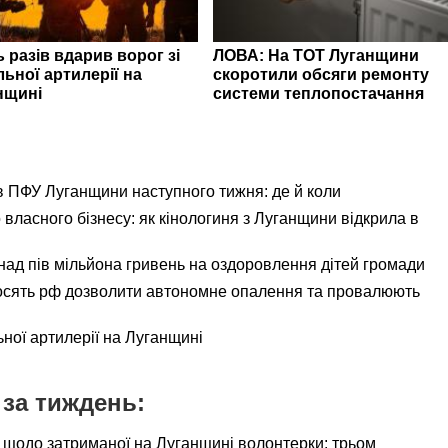
 разів вдарив ворог зі
ЛОВА: На ТОТ Луганщини
ьної артилерії на
скоротили обсяги ремонту
нщині
системи теплопостачання
ів ПФУ Луганщини наступного тижня: де й коли
 власного бізнесу: як кінологиня з Луганщини відкрила в
ад пів мільйона гривень на оздоровлення дітей громади
осять рф дозволити автономне опалення та провалюють
ьної артилерії на Луганщині
за тиждень:
 щодо затриманої на Луганщині волонтерки: трьом