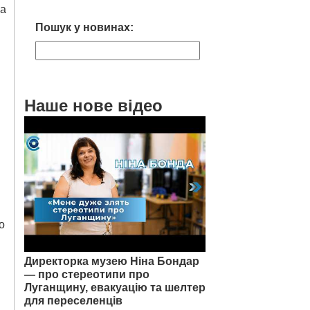
ва
Пошук у новинах:
ы
Наше нове відео
о
Директорка музею Ніна Бондар
— про стереотипи про
Луганщину, евакуацію та шелтер
для переселенців