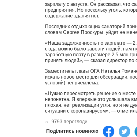
зарплату с августа. Он рассказал, что 
предприятия. Но поскольку уголь, кото
содержание здания нет.
Последних отдыхающих санаторий прини
словам Сергея Проскуры, уйдет не мене
«Наша задолженность по зарплате — 2,
сюда можно было завезти людей, нам ну
заработную плату в размере 2,5 млн грн
принять людей», — сказал директор по
Заместитель главы ОГА Наталья Романен
искать новое место для обсервации, по
условий) неприемлема:
«Нужно пересмотреть решение о месте 
непонятна. Я впервые это услышала вм
плохая, нет реализации угля, но я не ду
ситуации с коронавирусом», — отметил
9793 перегляди
Поділитись новиною