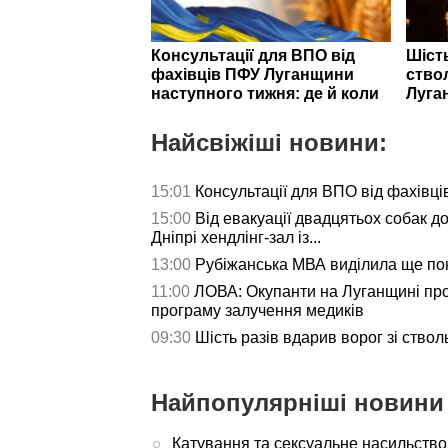
Консультації для ВПО від
Шість
фахівців ПФУ Луганщини
ствол
наступного тижня: де й коли
Луга
Найсвіжіші новини:
15:01
Консультації для ВПО від фахівц
15:00
Від евакуації двадцятьох собак до
Дніпрі хендлінг-зал із...
13:00
Рубіжанська МВА виділила ще пон
11:00
ЛОВА: Окупанти на Луганщині пр
програму залучення медиків
09:30
Шість разів вдарив ворог зі ствол
Найпопулярніші новини 
Катування та сексуальне насильство