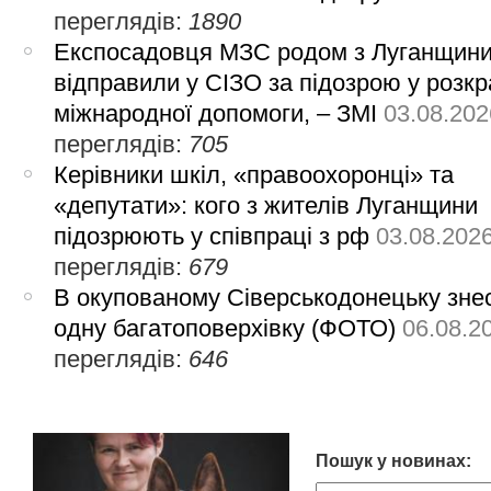
переглядів:
1890
Експосадовця МЗС родом з Луганщин
відправили у СІЗО за підозрою у розкр
міжнародної допомоги, – ЗМІ
03.08.202
переглядів:
705
Керівники шкіл, «правоохоронці» та
«депутати»: кого з жителів Луганщини
підозрюють у співпраці з рф
03.08.202
переглядів:
679
В окупованому Сіверськодонецьку зне
одну багатоповерхівку (ФОТО)
06.08.2
переглядів:
646
Пошук у новинах: