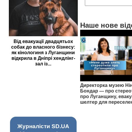
Наше нове від
Від евакуації двадцятьох
собак до власного бізнесу:
як кінологиня з Луганщини
відкрила в Дніпрі хендлінг-
зал із...
Директорка музею Ні
Бондар — про стерео
про Луганщину, еваку
шелтер для переселе
Журналісти SD.UA