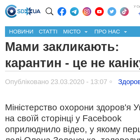
У С
НОВИНИ
СТАТТІ
МІСТО
ПРО НАС
Мами закликають:
карантин - це не кані
Опубліковано 23.03.2020 - 13:07
Здоров
Міністерство охорони здоров'я У
на своїй сторінці у Facebook
оприлюднило відео, у якому пе