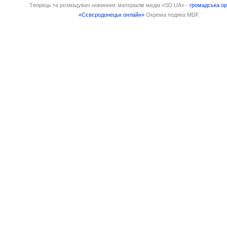
Творець та розміщувач новинних матеріалів медіа «SD.UA» -
громадська ор
«Сєвєродонецьк онлайн»
Окрема подяка MDF.