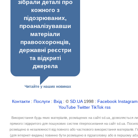
зібрали деталі про
кожного з
підозрюваних,
проаналізувавши
матеріали
правоохоронців,
державні реєстри
та відкриті
джерела
Читайте у наших новинах
Контакти
:
Послуги
:
Вхід
: ©
SD.UA
1998 :
Facebook
Instagram
YouTube
Twitter
TikTok
rss
Використання будь-яких матеріалів, розміщених на сайті sd.ua, дозволяється л
прямого і відкритого для пошукових систем гіперпосилання на сайт sd.ua. Посил
розміщено в незалежності від повного або часткового використання матеріалів. 
(для інтернет-видань) повинно бути розміщено в підзаголовку або в першому абз