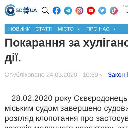
У С
НОВИНИ
СТАТТІ
МІСТО
ПРО НАС
Покарання за хуліган
дії.
Опубліковано 24.03.2020 - 10:59
Закон 
28.02.2020 року Сєвєродонець
міським судом завершено судов
розгляд клопотання про застосу