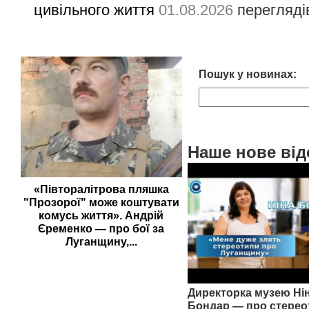
цивільного життя
01.08.2026
перегляді
Пошук у новинах:
Наше нове від
«Півторалітрова пляшка
"Прозорої" може коштувати
комусь життя». Андрій
Єременко — про бої за
Луганщину,...
Директорка музею Ні
Бондар — про стерео