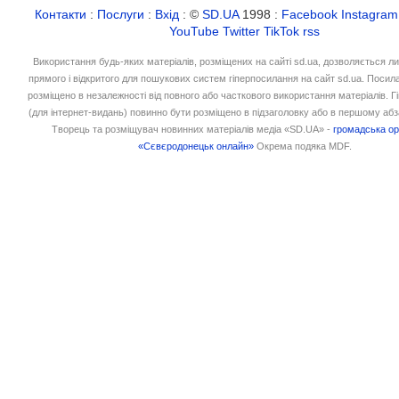
Контакти
:
Послуги
:
Вхід
: ©
SD.UA
1998 :
Facebook
Instagram
YouTube
Twitter
TikTok
rss
Використання будь-яких матеріалів, розміщених на сайті sd.ua, дозволяється л
прямого і відкритого для пошукових систем гіперпосилання на сайт sd.ua. Посил
розміщено в незалежності від повного або часткового використання матеріалів. 
(для інтернет-видань) повинно бути розміщено в підзаголовку або в першому абз
Творець та розміщувач новинних матеріалів медіа «SD.UA» -
громадська ор
«Сєвєродонецьк онлайн»
Окрема подяка MDF.