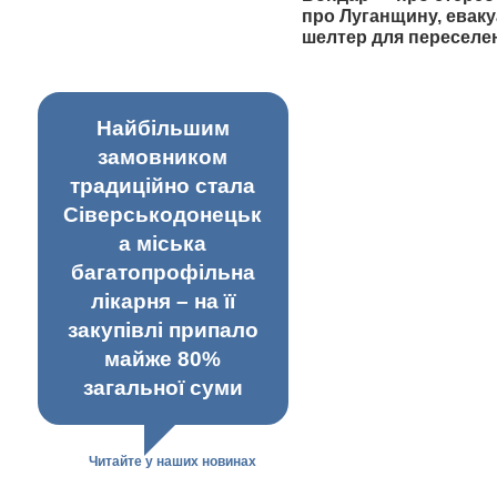
про Луганщину, еваку
шелтер для переселе
Найбільшим
замовником
традиційно стала
Сіверськодонецьк
а міська
багатопрофільна
лікарня – на її
закупівлі припало
майже 80%
загальної суми
Читайте у наших новинах