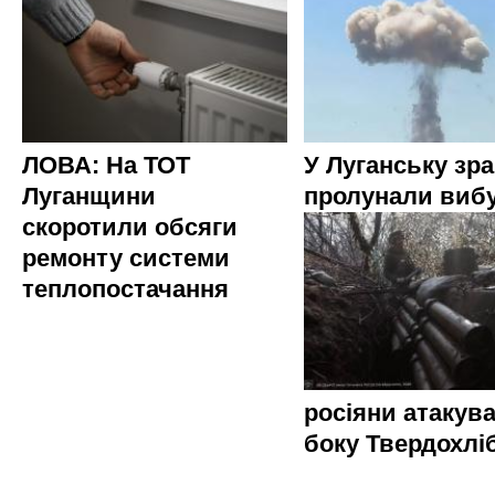
ЛОВА: На ТОТ
У Луганську зр
Луганщини
пролунали виб
скоротили обсяги
ремонту системи
теплопостачання
росіяни атакува
боку Твердохлі