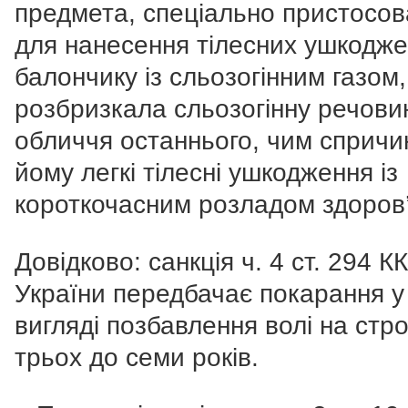
предмета, спеціально пристосов
для нанесення тілесних ушкодже
балончику із сльозогінним газом,
розбризкала сльозогінну речови
обличчя останнього, чим сприч
йому легкі тілесні ушкодження із
короткочасним розладом здоров’
Довідково: санкція ч. 4 ст. 294 КК
України передбачає покарання у
вигляді позбавлення волі на стро
трьох до семи років.