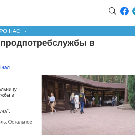
РО НАС
спродпотребслужбы в
інал
я
альницу
ужбы в
уна".
ль. Остальное