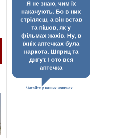
Я не знаю, чим їх
накачують. Бо в них
стріляєш, а він встав
та пішов, як у
фільмах жахів. Ну, в
їхніх аптечках була
наркота. Шприц та
джгут. І ото вся
аптечка
Читайте у наших новинах