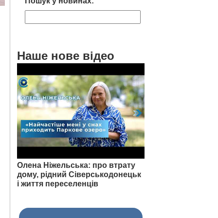
Пошук у новинах:
Наше нове відео
Олена Ніжельська: про втрату
дому, рідний Сіверськодонецьк
і життя переселенців