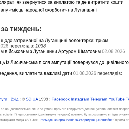
яра»: як звернутися за виплатою та де витратити кошти
мапу «місць народної скорботи» на Луганщині
за тиждень:
 щодо затриманої на Луганщині волонтерки: трьом
2026
переглядів:
1038
им військовим з Луганщини Артуром Шматовим
02.08.2026
ць із Лисичанська після ампутації повернувся до цивільного
ведення, виплати та важливі дати
01.08.2026
переглядів:
луги
:
Вхід
: ©
SD.UA
1998 :
Facebook
Instagram
Telegram
YouTube
T
і sd.ua, дозволяється лише за умови прямого і відкритого для пошукових систем гіперп
атеріалів. Гіперпосилання (для інтернет-видань) повинно бути розміщено в підзаголовк
матеріалів медіа «SD.UA» -
громадська організація «Сєвєродонецьк онлайн»
Окрема по