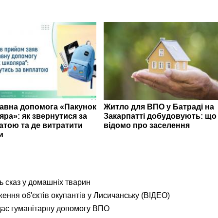
авна допомога «Пакунок
Житло для ВПО у Батраді на
яра»: як звернутися за
Закарпатті добудовують: що
атою та де витратити
відомо про заселення
и
ь сказ у домашніх тварин
ення об'єктів окупантів у Лисичанську (ВІДЕО)
дає гуманітарну допомогу ВПО