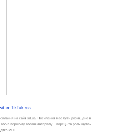
witter
TikTok
rss
осилання на сайт sd.ua. Посилання має бути розміщено в
у або в першому абзаці матеріалу. Творець та розміщувач
дяка MDF.