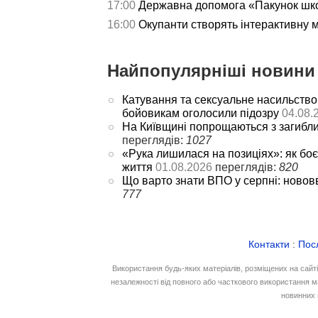
17:00
Державна допомога «Пакунок школ
16:00
Окупанти створять інтерактивну 
Найпопулярніші новини 
Катування та сексуальне насильство
бойовикам оголосили підозру
04.08.
На Київщині попрощаються з загибл
переглядів:
1027
«Рука лишилася на позиціях»: як боє
життя
01.08.2026
переглядів:
820
Що варто знати ВПО у серпні: новов
777
Контакти
:
Пос
Використання будь-яких матеріалів, розміщених на сайт
незалежності від повного або часткового використання м
новинних 