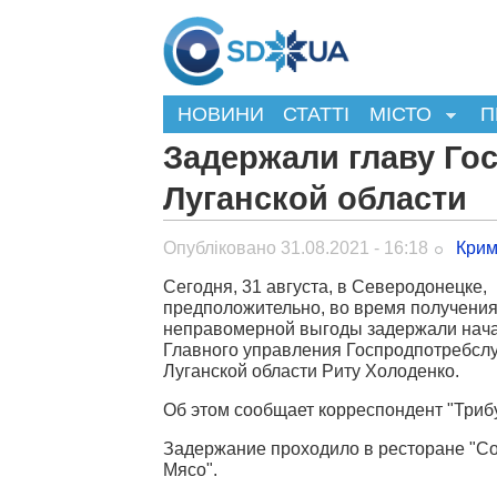
НОВИНИ
СТАТТІ
МІСТО
П
Задержали главу Го
Луганской области
Опубліковано 31.08.2021 - 16:18
Крим
Сегодня, 31 августа, в Северодонецке,
предположительно, во время получени
неправомерной выгоды задержали нач
Главного управления Госпродпотребсл
Луганской области Риту Холоденко.
Об этом сообщает корреспондент "Триб
Задержание проходило в ресторане "Со
Мясо".