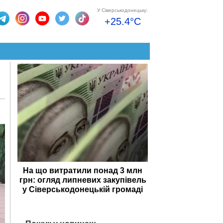
У Сіверськодонецьку:
+25.4°C
На що витратили понад 3 млн
грн: огляд липневих закупівель
у Сіверськодонецькій громаді