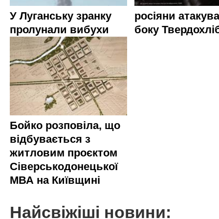
У Луганську зранку
росіяни атакува
пролунали вибухи
боку Твердохлі
Бойко розповіла, що
відбувається з
житловим проєктом
Сіверськодонецької
МВА на Київщині
Найсвіжіші новини: