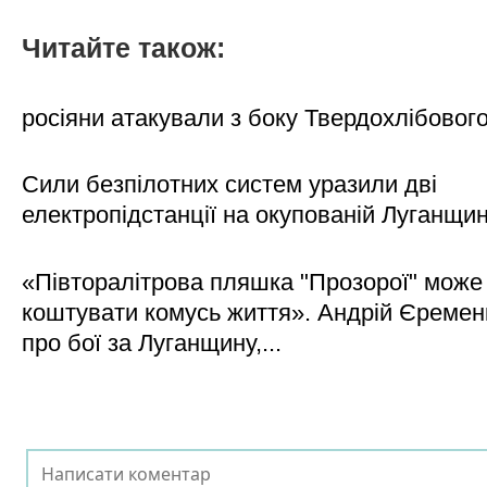
Читайте також:
росіяни атакували з боку Твердохлібовог
Сили безпілотних систем уразили дві
електропідстанції на окупованій Луганщи
«Півторалітрова пляшка "Прозорої" може
коштувати комусь життя». Андрій Єреме
про бої за Луганщину,...