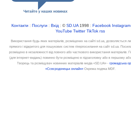
Читайте у наших новинах
Контакти
:
Послуги
:
Вхід
: ©
SD.UA
1998 :
Facebook
Instagram
YouTube
Twitter
TikTok
rss
Використання будь-яких матеріалів, розміщених на сайті sd.ua, дозволяється л
прямого і відкритого для пошукових систем гіперпосилання на сайт sd.ua. Посил
розміщено в незалежності від повного або часткового використання матеріалів. 
(для інтернет-видань) повинно бути розміщено в підзаголовку або в першому абз
Творець та розміщувач новинних матеріалів медіа «SD.UA» -
громадська ор
«Сєвєродонецьк онлайн»
Окрема подяка MDF.