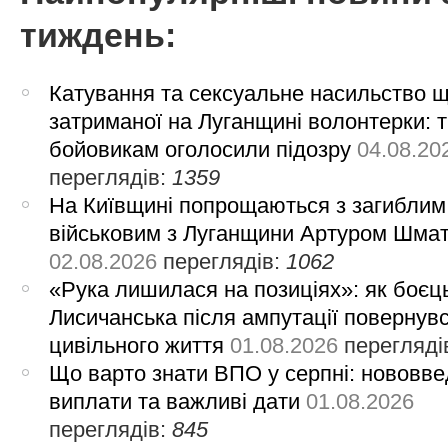
тиждень:
Катування та сексуальне насильство 
затриманої на Луганщині волонтерки: 
бойовикам оголосили підозру
04.08.20
переглядів:
1359
На Київщині попрощаються з загиблим
військовим з Луганщини Артуром Шма
02.08.2026
переглядів:
1062
«Рука лишилася на позиціях»: як боєць
Лисичанська після ампутації повернув
цивільного життя
01.08.2026
перегляді
Що варто знати ВПО у серпні: нововве
виплати та важливі дати
01.08.2026
переглядів:
845