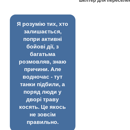
шелтер для переселе
Я розумію тих, хто
залишається,
попри активні
бойові дії, з
багатьма
розмовляв, знаю
причини. Але
водночас - тут
танки підбили, а
поряд люди у
дворі траву
косять. Це якось
не зовсім
правильно.