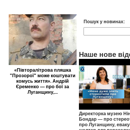
Пошук у новинах:
Наше нове від
«Півторалітрова пляшка
"Прозорої" може коштувати
комусь життя». Андрій
Єременко — про бої за
Луганщину,...
Директорка музею Ні
Бондар — про стерео
про Луганщину, еваку