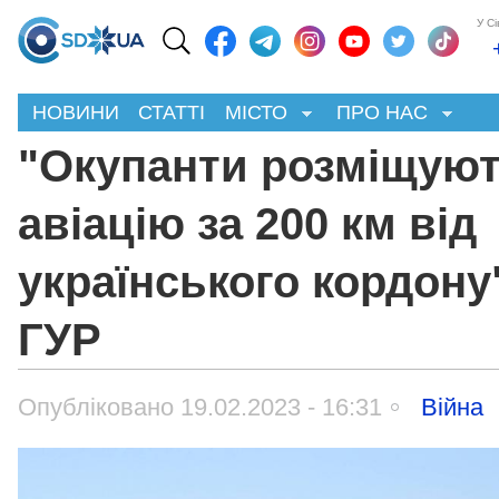
У С
НОВИНИ
СТАТТІ
МІСТО
ПРО НАС
"Окупанти розміщую
авіацію за 200 км від
українського кордону"
ГУР
Опубліковано 19.02.2023 - 16:31
Війна