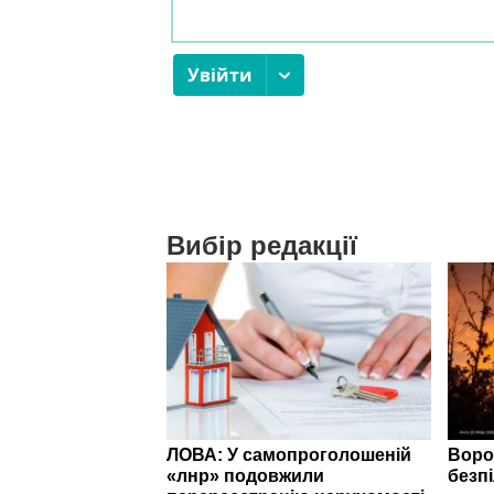
Вибір редакції
ЛОВА: У самопроголошеній
Воро
«лнр» подовжили
безп