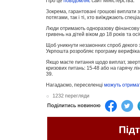
Про це
повідомляє
сайт Міністерства.
Зокрема, гарантовані грошові виплати 
потягами, так і ті, хто виїжджають спе
Люди отримають одноразову фінансову до
гривень на дітей віком до 18 років та осі
Щоб уникнути незаконних спроб декого з
Укрпошта розробляє програму верифікаці
Якщо маєте питання щодо виплат, зверта
кризових питань: 15-48 або на гарячу 
39
.
Нагадаємо, переселенці
можуть отрима
1232 перегляди
Поділитись новиною
Під