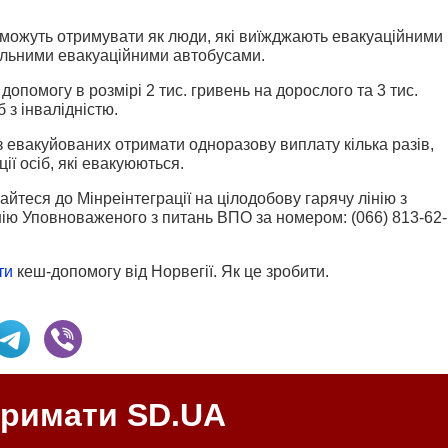
зможуть отримувати як люди, які виїжджають евакуаційними
ціальними евакуаційними автобусами.
помогу в розмірі 2 тис. гривень на дорослого та 3 тис.
б з інвалідністю.
 евакуйованих отримати одноразову виплату кілька разів,
ї осіб, які евакуюються.
йтеся до Мінреінтеграції на цілодобову гарячу лінію з
лінію Уповноваженого з питань ВПО за номером:
(066) 813-62-
ти
кеш-допомогу від Норвегії. Як це зробити.
тримати SD.UA