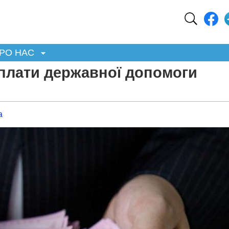
РО НАС
иплати державної допомоги
а