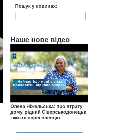
Пошук у новинах:
Наше нове відео
Олена Ніжельська: про втрату
дому, рідний Сіверськодонецьк
і життя переселенців