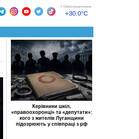
У Сіверськодонецьку:
+30.0°C
Керівники шкіл,
«правоохоронці» та «депутати»:
кого з жителів Луганщини
підозрюють у співпраці з рф