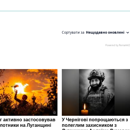
г активно застосовував
У Чернігові попрощаються з
ілотники на Луганщині
полеглим захисником з