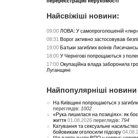
перереєстрацію нерухомості
Найсвіжіші новини:
09:00
ЛОВА: У самопроголошеній «лнр»
08:31
Ворог активно застосовував безп
19:00
Батьки загиблих воїнів Лисичансь
18:00
У Чернігові попрощаються з пол
17:00
Окупаційна влада заборонила гро
Луганщині
Найпопулярніші новини 
На Київщині попрощаються з загибл
переглядів:
1002
«Рука лишилася на позиціях»: як боє
життя
01.08.2026
переглядів:
794
Катування та сексуальне насильство
бойовикам оголосили підозру
04.08.
Що варто знати ВПО у серпні: новов