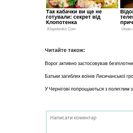
Читайте також:
Ворог активно застосовував безпілотни
Батьки загиблих воїнів Лисичанської г
У Чернігові попрощаються з полеглим