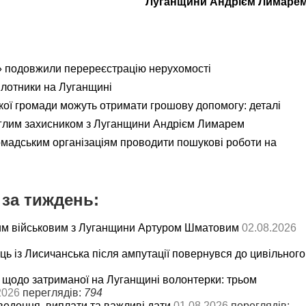
Луганщини Андрієм Лимаре
 подовжили перереєстрацію нерухомості
ілотники на Луганщині
кої громади можуть отримати грошову допомогу: деталі
еглим захисником з Луганщини Андрієм Лимарем
мадським організаціям проводити пошукові роботи на
за тиждень:
им військовим з Луганщини Артуром Шматовим
02.08.2026
ць із Лисичанська після ампутації повернувся до цивільного
 щодо затриманої на Луганщині волонтерки: трьом
2026
переглядів:
794
ведення, виплати та важливі дати
01.08.2026
переглядів: