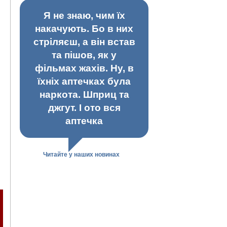
Я не знаю, чим їх
накачують. Бо в них
стріляєш, а він встав
та пішов, як у
фільмах жахів. Ну, в
їхніх аптечках була
наркота. Шприц та
джгут. І ото вся
аптечка
Читайте у наших новинах