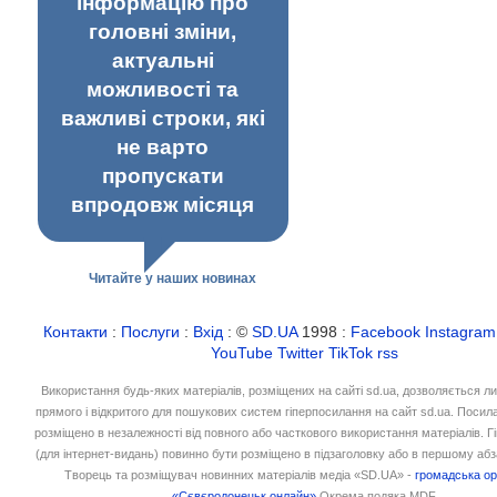
інформацію про
головні зміни,
актуальні
можливості та
важливі строки, які
не варто
пропускати
впродовж місяця
Читайте у наших новинах
Контакти
:
Послуги
:
Вхід
: ©
SD.UA
1998 :
Facebook
Instagram
YouTube
Twitter
TikTok
rss
Використання будь-яких матеріалів, розміщених на сайті sd.ua, дозволяється л
прямого і відкритого для пошукових систем гіперпосилання на сайт sd.ua. Посил
розміщено в незалежності від повного або часткового використання матеріалів. 
(для інтернет-видань) повинно бути розміщено в підзаголовку або в першому абз
Творець та розміщувач новинних матеріалів медіа «SD.UA» -
громадська ор
«Сєвєродонецьк онлайн»
Окрема подяка MDF.