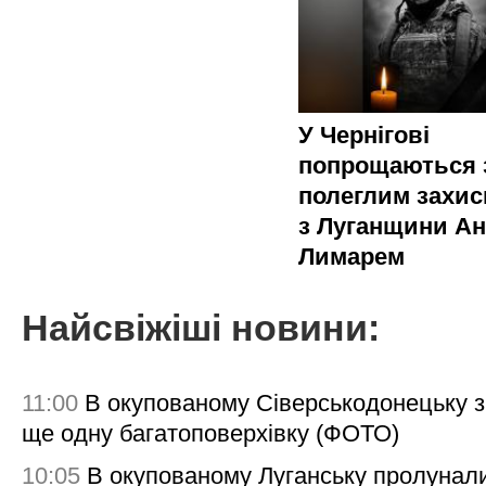
У Чернігові
попрощаються 
полеглим захи
з Луганщини Ан
Лимарем
Найсвіжіші новини:
11:00
В окупованому Сіверськодонецьку 
ще одну багатоповерхівку (ФОТО)
10:05
В окупованому Луганську пролунал