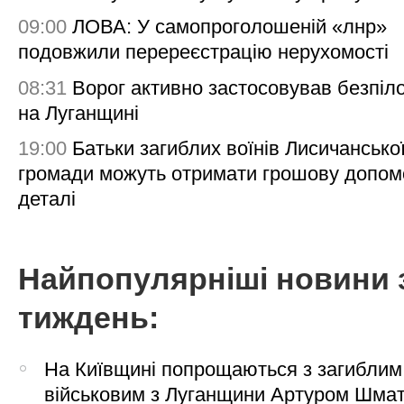
09:00
ЛОВА: У самопроголошеній «лнр»
подовжили перереєстрацію нерухомості
08:31
Ворог активно застосовував безпіл
на Луганщині
19:00
Батьки загиблих воїнів Лисичансько
громади можуть отримати грошову допом
деталі
Найпопулярніші новини 
тиждень:
На Київщині попрощаються з загиблим
військовим з Луганщини Артуром Шма