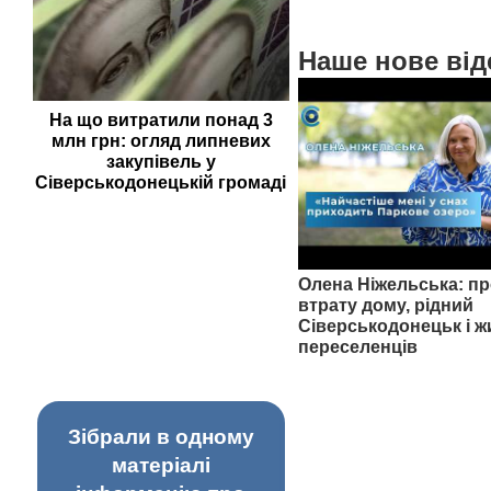
Наше нове від
На що витратили понад 3
млн грн: огляд липневих
закупівель у
Сіверськодонецькій громаді
Олена Ніжельська: пр
втрату дому, рідний
Сіверськодонецьк і ж
переселенців
Зібрали в одному
матеріалі