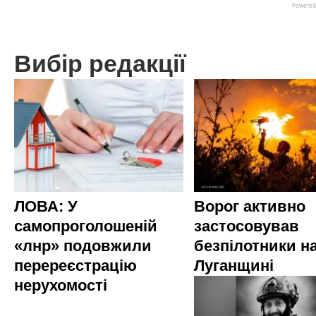
Вибір редакції
ЛОВА: У
Ворог активно
самопроголошеній
застосовував
«лнр» подовжили
безпілотники н
перереєстрацію
Луганщині
нерухомості