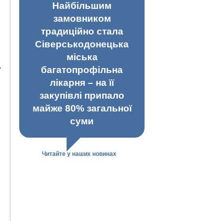
Найбільшим
замовником
традиційно стала
Сіверськодонецька
міська
,
багатопрофільна
лікарня – на її
закупівлі припало
майже 80% загальної
суми
Читайте у наших новинах