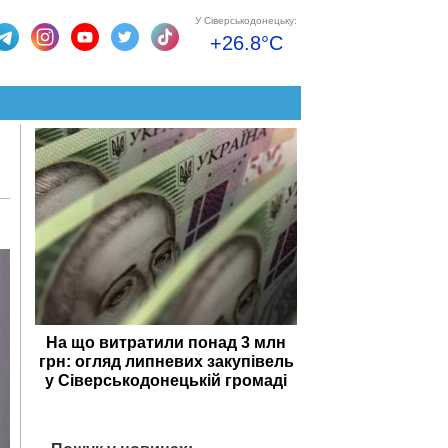
У Сіверськодонецьку:
+26.8°C
На що витратили понад 3 млн
грн: огляд липневих закупівель
у Сіверськодонецькій громаді