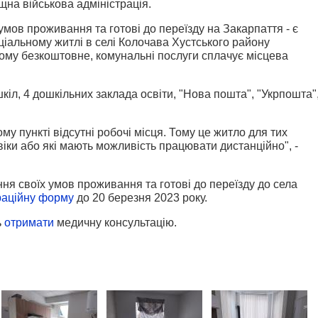
на військова адміністрація.
мов проживання та готові до переїзду на Закарпаття - є
іальному житлі в селі Колочава Хустського району
ьому безкоштовне, комунальні послуги сплачує місцева
.
кіл, 4 дошкільних заклада освіти, "Нова пошта", "Укрпошта"
у пункті відсутні робочі місця. Тому це житло для тих
віки або які мають можливість працювати дистанційно", -
я своїх умов проживання та готові до переїзду до села
раційну форму
до 20 березня 2023 року.
ь
отримати
медичну консультацію.