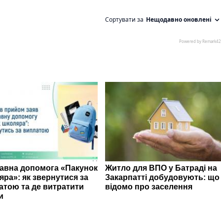
авна допомога «Пакунок
Житло для ВПО у Батраді на
яра»: як звернутися за
Закарпатті добудовують: що
атою та де витратити
відомо про заселення
и