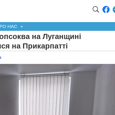
РО НАС
опсоква на Луганщині
ся на Прикарпатті
а