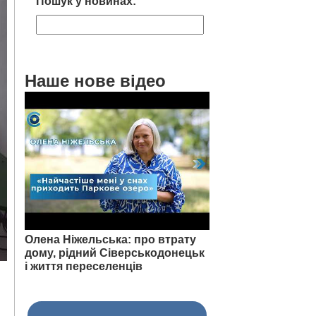
Пошук у новинах:
Наше нове відео
Олена Ніжельська: про втрату
дому, рідний Сіверськодонецьк
і життя переселенців