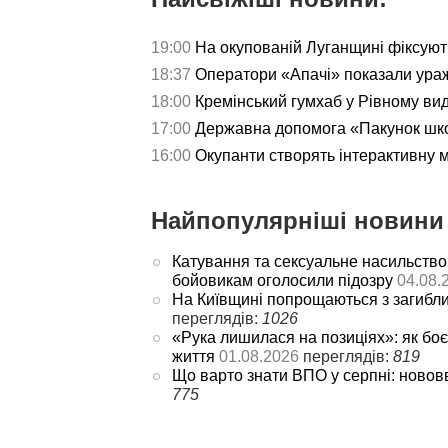
19:00
На окупованій Луганщині фіксуют
18:37
Оператори «Апачі» показали ураж
18:00
Кремінський гумхаб у Рівному ви
17:00
Державна допомога «Пакунок школ
16:00
Окупанти створять інтерактивну 
Найпопулярніші новини 
Катування та сексуальне насильство
бойовикам оголосили підозру
04.08.
На Київщині попрощаються з загибл
переглядів:
1026
«Рука лишилася на позиціях»: як боє
життя
01.08.2026
переглядів:
819
Що варто знати ВПО у серпні: новов
775