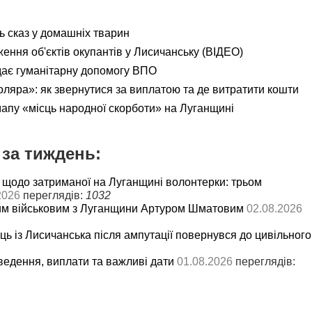
ь сказ у домашніх тварин
ення об'єктів окупантів у Лисичанську (ВІДЕО)
дає гуманітарну допомогу ВПО
яра»: як звернутися за виплатою та де витратити кошти
мапу «місць народної скорботи» на Луганщині
за тиждень:
 щодо затриманої на Луганщині волонтерки: трьом
2026
переглядів:
1032
им військовим з Луганщини Артуром Шматовим
02.08.2026
ць із Лисичанська після ампутації повернувся до цивільного
ведення, виплати та важливі дати
01.08.2026
переглядів: