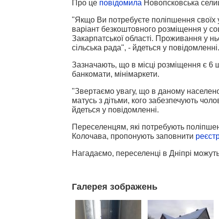
Про це
повідомила
Новопсковська селищ
"Якщо Ви потребуєте поліпшення своїх у
варіант безкоштовного розміщення у соц
Закарпатської області. Проживання у н
сільська рада", - йдеться у повідомленні
Зазначають, що в місці розміщення є 6 ш
банкомати, мінімаркети.
"Звертаємо увагу, що в даному населеном
матусь з дітьми, кого забезпечують чоло
йдеться у повідомленні.
Переселенцям, які потребують поліпшенн
Колочава, пропонують заповнити
реєст
Нагадаємо, переселенці в Дніпрі можут
Галерея зображень