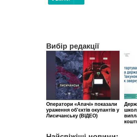
Вибір редакції
Оператори «Апачі» показали
Держ
ураження об'єктів окупантів у
школ
Лисичанську (ВІДЕО)
випл
кошт
Найсвіжіші новини: