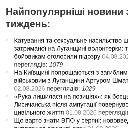
Найпопулярніші новини 
тиждень:
Катування та сексуальне насильство 
затриманої на Луганщині волонтерки: 
бойовикам оголосили підозру
04.08.20
переглядів:
1079
На Київщині попрощаються з загиблим
військовим з Луганщини Артуром Шма
02.08.2026
переглядів:
1029
«Рука лишилася на позиціях»: як боєць
Лисичанська після ампутації повернув
цивільного життя
01.08.2026
перегляді
Що варто знати ВПО у серпні: нововве