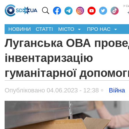
У С
НОВИНИ
СТАТТІ
МІСТО
ПРО НАС
Луганська ОВА прове
інвентаризацію
гуманітарної допомог
Опубліковано 04.06.2023 - 12:38
Війна