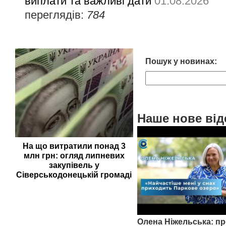
виплати та важливі дати
01.08.2026
переглядів:
784
Пошук у новинах:
Наше нове від
На що витратили понад 3
млн грн: огляд липневих
закупівель у
Сіверськодонецькій громаді
Олена Ніжельська: пр