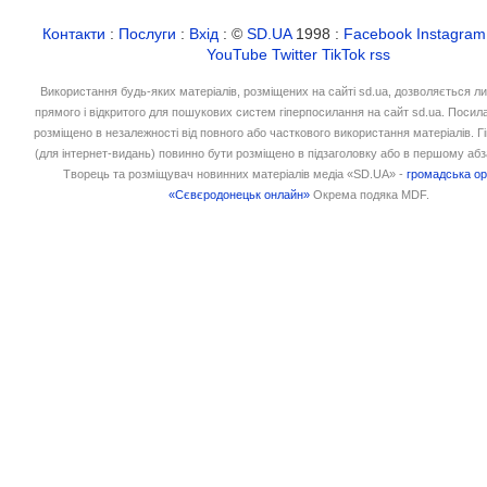
Контакти
:
Послуги
:
Вхід
: ©
SD.UA
1998 :
Facebook
Instagram
YouTube
Twitter
TikTok
rss
Використання будь-яких матеріалів, розміщених на сайті sd.ua, дозволяється л
прямого і відкритого для пошукових систем гіперпосилання на сайт sd.ua. Посил
розміщено в незалежності від повного або часткового використання матеріалів. 
(для інтернет-видань) повинно бути розміщено в підзаголовку або в першому абз
Творець та розміщувач новинних матеріалів медіа «SD.UA» -
громадська ор
«Сєвєродонецьк онлайн»
Окрема подяка MDF.