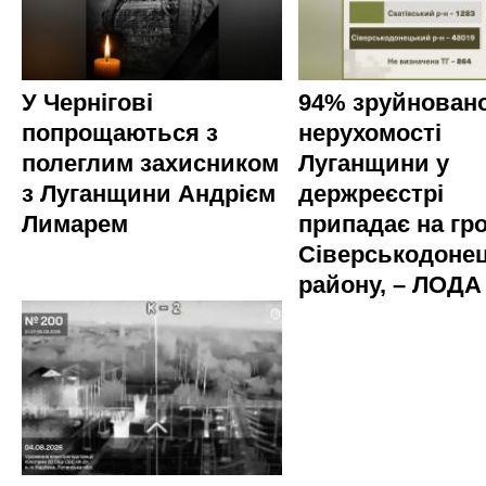
У Чернігові
94% зруйновано
попрощаються з
нерухомості
полеглим захисником
Луганщини у
з Луганщини Андрієм
держреєстрі
Лимарем
припадає на гр
Сіверськодоне
району, – ЛОДА