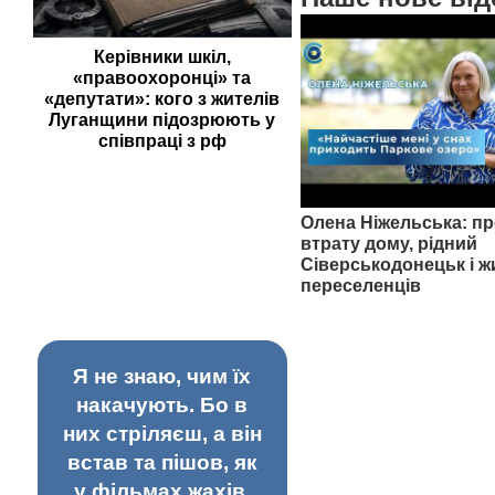
Керівники шкіл,
«правоохоронці» та
«депутати»: кого з жителів
Луганщини підозрюють у
співпраці з рф
Олена Ніжельська: пр
втрату дому, рідний
Сіверськодонецьк і ж
переселенців
Я не знаю, чим їх
накачують. Бо в
них стріляєш, а він
встав та пішов, як
у фільмах жахів.