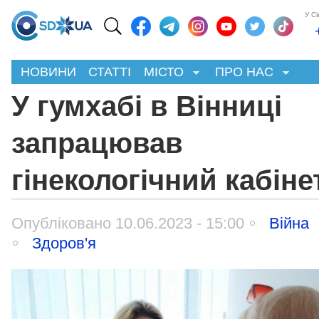
У С
НОВИНИ
СТАТТІ
МІСТО
ПРО НАС
У гумхабі в Вінниці
запрацював
гінекологічний кабіне
Опубліковано 10.06.2023 - 15:00
Війна
Здоров'я