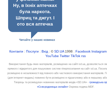
Ну, в їхніх аптечках
була наркота.
Шприц та джгут. І
ото вся аптечка
Читайте у наших новинах
Контакти
:
Послуги
:
Вхід
: ©
SD.UA
1998 :
Facebook
Instagram
YouTube
Twitter
TikTok
rss
Використання будь-яких матеріалів, розміщених на сайті sd.ua, дозволяється л
прямого і відкритого для пошукових систем гіперпосилання на сайт sd.ua. Посил
розміщено в незалежності від повного або часткового використання матеріалів. 
(для інтернет-видань) повинно бути розміщено в підзаголовку або в першому абз
Творець та розміщувач новинних матеріалів медіа «SD.UA» -
громадська ор
«Сєвєродонецьк онлайн»
Окрема подяка MDF.