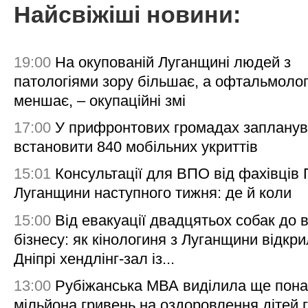
Найсвіжіші новини:
19:00
На окупованій Луганщині людей з
патологіями зору більшає, а офтальмолог
меншає, – окупаційні змі
17:00
У прифронтових громадах заплану
встановити 840 мобільних укриттів
15:01
Консультації для ВПО від фахівців
Луганщини наступного тижня: де й коли
15:00
Від евакуації двадцятьох собак до 
бізнесу: як кінологиня з Луганщини відкри
Дніпрі хендлінг-зал із...
13:00
Рубіжанська МВА виділила ще пона
мільйона гривень на оздоровлення дітей 