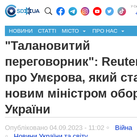
У С
НОВИНИ
СТАТТІ
МІСТО
ПРО НАС
"Талановитий
переговорник": Reute
про Умєрова, який ст
новим міністром обо
України
Опубліковано 04.09.2023 - 11:02
Війна
Новини України та світу