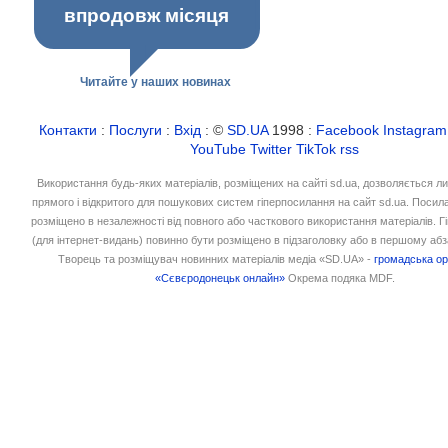
впродовж місяця
Читайте у наших новинах
Контакти
:
Послуги
:
Вхід
: ©
SD.UA
1998 :
Facebook
Instagram
YouTube
Twitter
TikTok
rss
Використання будь-яких матеріалів, розміщених на сайті sd.ua, дозволяється л
прямого і відкритого для пошукових систем гіперпосилання на сайт sd.ua. Посил
розміщено в незалежності від повного або часткового використання матеріалів. 
(для інтернет-видань) повинно бути розміщено в підзаголовку або в першому абз
Творець та розміщувач новинних матеріалів медіа «SD.UA» -
громадська ор
«Сєвєродонецьк онлайн»
Окрема подяка MDF.