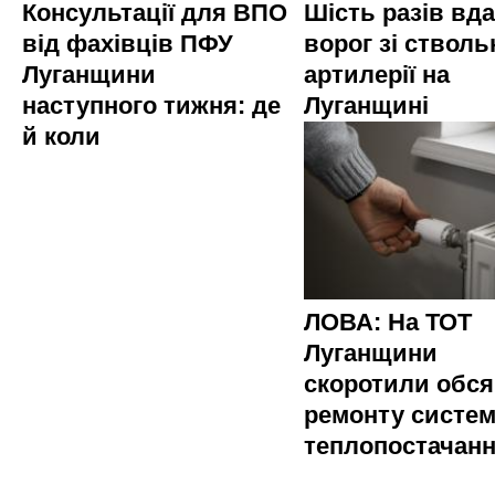
Консультації для ВПО
Шість разів вд
від фахівців ПФУ
ворог зі стволь
Луганщини
артилерії на
наступного тижня: де
Луганщині
й коли
ЛОВА: На ТОТ
Луганщини
скоротили обся
ремонту систе
теплопостачан