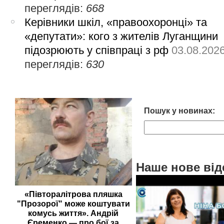
переглядів:
668
Керівники шкіл, «правоохоронці» та
«депутати»: кого з жителів Луганщини
підозрюють у співпраці з рф
03.08.202
переглядів:
630
Пошук у новинах:
Наше нове від
«Півторалітрова пляшка
"Прозорої" може коштувати
комусь життя». Андрій
Єременко — про бої за