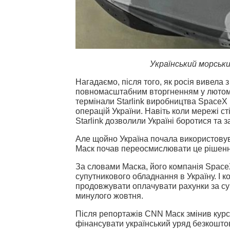
Український морськи
Нагадаємо, після того, як росія вивела 
повномасштабним вторгненням у лютому 
термінали Starlink виробництва SpaceX 
операцій України. Навіть коли мережі ст
Starlink дозволили Україні боротися та з
Але щойно Україна почала використовува
Маск почав переосмислювати це рішенн
За словами Маска, його компанія Space
супутникового обладнання в Україну. І 
продовжувати оплачувати рахунки за с
минулого жовтня.
Після репортажів CNN Маск змінив курс
фінансувати український уряд безкошто