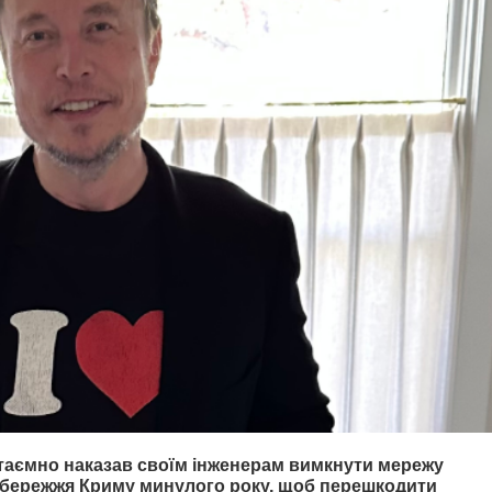
таємно наказав своїм інженерам вимкнути мережу
 узбережжя Криму минулого року, щоб перешкодити