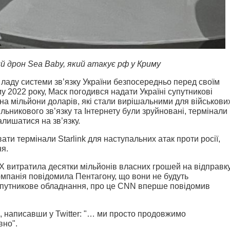
й дрон Sea Baby, який атакує рф у Криму
з ладу системи зв’язку України безпосередньо перед своїм
2022 року, Маск погодився надати Україні супутникові
на мільйони доларів, які стали вирішальними для військови
ільникового зв’язку та Інтернету були зруйновані, термінали
алишатися на зв’язку.
ти термінали Starlink для наступальних атак проти росії,
я.
X витратила десятки мільйонів власних грошей на відправк
компанія повідомила Пентагону, що вони не будуть
упутникове обладнання, про це CNN вперше повідомив
, написавши у Twitter: "… ми просто продовжимо
вно".