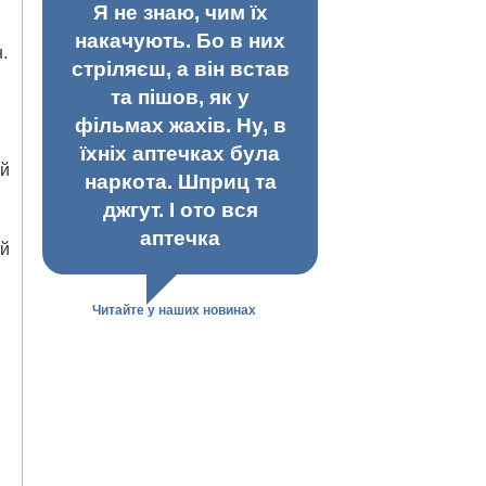
Я не знаю, чим їх
накачують. Бо в них
.
стріляєш, а він встав
та пішов, як у
фільмах жахів. Ну, в
їхніх аптечках була
ий
наркота. Шприц та
джгут. І ото вся
аптечка
ей
Читайте у наших новинах