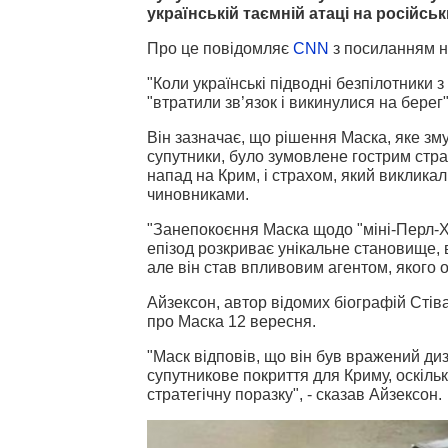
українській таємній атаці на російс
Про це повідомляє
CNN
з посиланням на
"Коли українські підводні безпілотники 
"втратили зв’язок і викинулися на берег
Він зазначає, що рішення Маска, яке зм
супутники, було зумовлене гострим стра
напад на Крим, і страхом, який виклик
чиновниками.
"Занепокоєння Маска щодо "міні-Перл-Х
епізод розкриває унікальне становище, в
але він став впливовим агентом, якого 
Айзексон, автор відомих біографій Сті
про Маска 12 вересня.
"Маск відповів, що він був вражений ди
супутникове покриття для Криму, оскільк
стратегічну поразку", - сказав Айзексон.