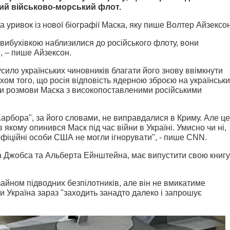
ький військово-морський флот.
 уривок із нової біографії Маска, яку пише Волтер Айзексон
з вибухівкою наблизилися до російського флоту, вони
", – пише Айзексон.
усило українських чиновників благати його знову ввімкнути
хом того, що росія відповість ядерною зброєю на українськ
али розмови Маска з високопоставленими російськими
арбора", за його словами, не виправдалися в Криму. Але ц
 якому опинився Маск під час війни в Україні. Умисно чи ні,
офіційні особи США не могли ігнорувати", - пише CNN.
ва Джобса та Альберта Ейнштейна, має випустити свою книгу
зайном підводних безпілотників, але він не вмикатиме
и Україна зараз "заходить занадто далеко і запрошує