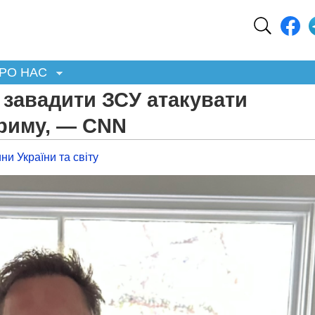
РО НАС
 завадити ЗСУ атакувати
Криму, — CNN
ни України та світу