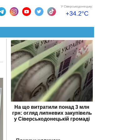
У Сіверськодонецьку:
+34.2°C
На що витратили понад 3 млн
грн: огляд липневих закупівель
у Сіверськодонецькій громаді