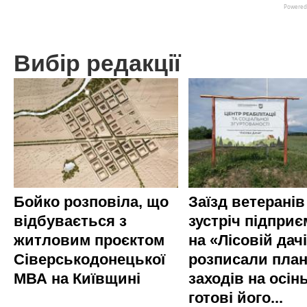
Вибір редакції
Бойко розповіла, що
Заїзд ветеранів
відбувається з
зустріч підприє
житловим проєктом
на «Лісовій дач
Сіверськодонецької
розписали пла
МВА на Київщині
заходів на осінь
готові його...