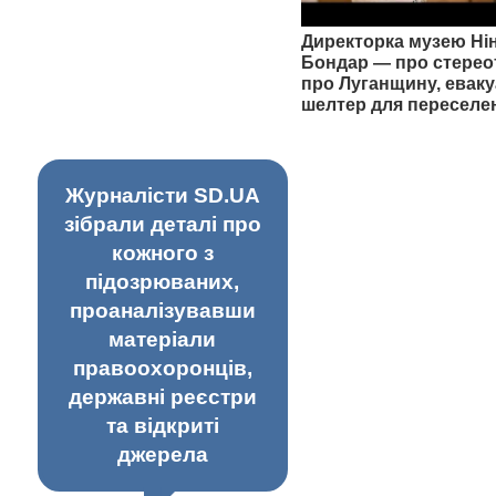
Директорка музею Ні
Бондар — про стерео
про Луганщину, еваку
шелтер для переселе
Журналісти SD.UA
зібрали деталі про
кожного з
підозрюваних,
проаналізувавши
матеріали
правоохоронців,
державні реєстри
та відкриті
джерела