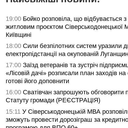
19:00
Бойко розповіла, що відбувається з
житловим проєктом Сіверськодонецької 
Київщині
18:00
Сили безпілотних систем уразили д
електропідстанції на окупованій Луганщи
17:00
Заїзд ветеранів та зустріч підприємц
«Лісовій дачі» розписали план заходів на 
готові його доповнити
16:00
Сватівчан запрошують обговорити 
Статуту громади (РЕЄСТРАЦІЯ)
15:11
У Сіверськодонецькій МВА розповіл
зможуть провести дорозіграш за кредитн
програмою для ВПО 60+