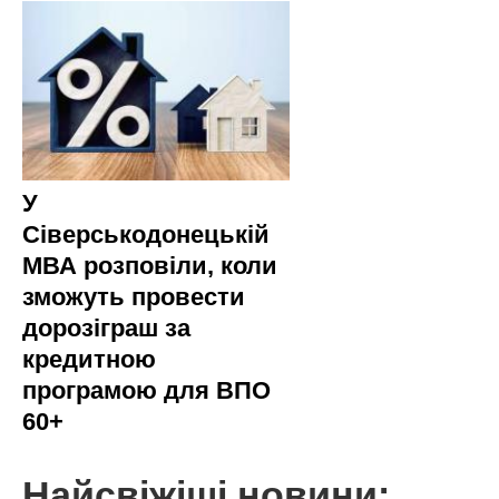
У
Сіверськодонецькій
МВА розповіли, коли
зможуть провести
дорозіграш за
кредитною
програмою для ВПО
60+
Найсвіжіші новини: