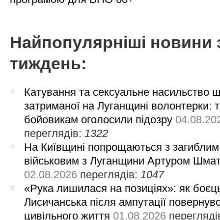
Найпопулярніші новини 
тиждень:
Катування та сексуальне насильство 
затриманої на Луганщині волонтерки: 
бойовикам оголосили підозру
04.08.20
переглядів:
1322
На Київщині попрощаються з загиблим
військовим з Луганщини Артуром Шма
02.08.2026
переглядів:
1047
«Рука лишилася на позиціях»: як боєць
Лисичанська після ампутації повернув
цивільного життя
01.08.2026
перегляді