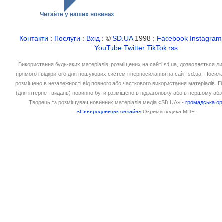
Читайте у наших новинах
Контакти
:
Послуги
:
Вхід
: ©
SD.UA
1998 :
Facebook
Instagram
YouTube
Twitter
TikTok
rss
Використання будь-яких матеріалів, розміщених на сайті sd.ua, дозволяється л
прямого і відкритого для пошукових систем гіперпосилання на сайт sd.ua. Посил
розміщено в незалежності від повного або часткового використання матеріалів. 
(для інтернет-видань) повинно бути розміщено в підзаголовку або в першому абз
Творець та розміщувач новинних матеріалів медіа «SD.UA» -
громадська ор
«Сєвєродонецьк онлайн»
Окрема подяка MDF.