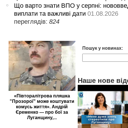
Що варто знати ВПО у серпні: нововве
виплати та важливі дати
01.08.2026
переглядів:
824
Пошук у новинах:
Наше нове від
«Півторалітрова пляшка
"Прозорої" може коштувати
комусь життя». Андрій
Єременко — про бої за
Луганщину,...