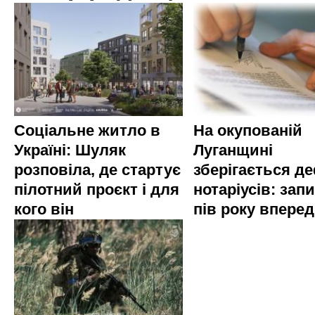
Соціальне житло в
На окупованій
Україні: Шуляк
Луганщині
розповіла, де стартує
зберігається д
пілотний проєкт і для
нотаріусів: запи
кого він
пів року вперед