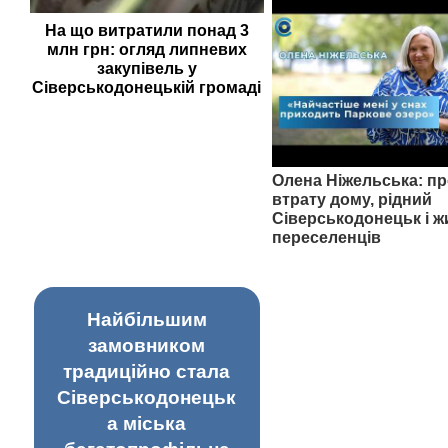
На що витратили понад 3
млн грн: огляд липневих
закупівель у
Сіверськодонецькій громаді
Олена Ніжельська: пр
втрату дому, рідний
Сіверськодонецьк і ж
переселенців
Найбільшим
замовником
традиційно стала
Сіверськодонецьк
а міська