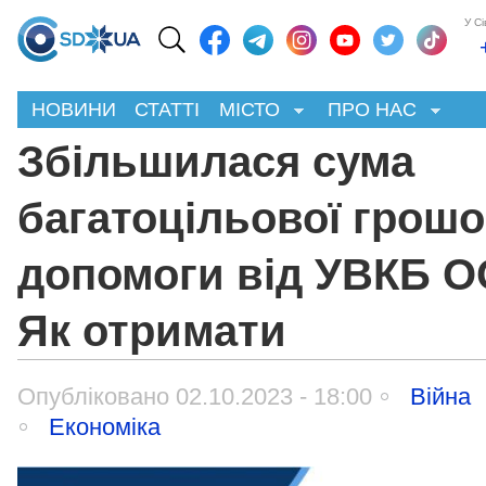
У С
НОВИНИ
СТАТТІ
МІСТО
ПРО НАС
Збільшилася сума
багатоцільової грошо
допомоги від УВКБ О
Як отримати
Опубліковано 02.10.2023 - 18:00
Війна
Економіка