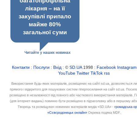
багатопрофільна
лікарня – на її
закупівлі припало
майже 80%
загальної суми
Читайте у наших новинах
Контакти
:
Послуги
:
Вхід
: ©
SD.UA
1998 :
Facebook
Instagram
YouTube
Twitter
TikTok
rss
Використання будь-яких матеріалів, розміщених на сайті sd.ua, дозволяється л
прямого і відкритого для пошукових систем гіперпосилання на сайт sd.ua. Посил
розміщено в незалежності від повного або часткового використання матеріалів. 
(для інтернет-видань) повинно бути розміщено в підзаголовку або в першому абз
Творець та розміщувач новинних матеріалів медіа «SD.UA» -
громадська ор
«Сєвєродонецьк онлайн»
Окрема подяка MDF.