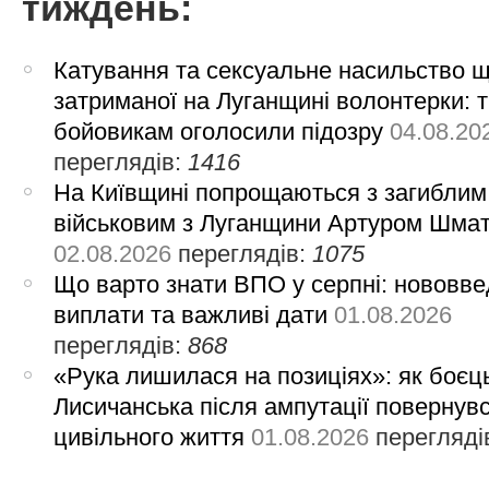
тиждень:
Катування та сексуальне насильство 
затриманої на Луганщині волонтерки: 
бойовикам оголосили підозру
04.08.20
переглядів:
1416
На Київщині попрощаються з загиблим
військовим з Луганщини Артуром Шма
02.08.2026
переглядів:
1075
Що варто знати ВПО у серпні: нововве
виплати та важливі дати
01.08.2026
переглядів:
868
«Рука лишилася на позиціях»: як боєць
Лисичанська після ампутації повернув
цивільного життя
01.08.2026
перегляді