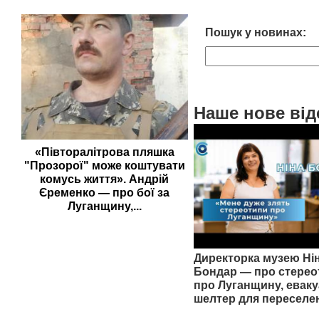
Пошук у новинах:
Наше нове від
«Півторалітрова пляшка
"Прозорої" може коштувати
комусь життя». Андрій
Єременко — про бої за
Луганщину,...
Директорка музею Ні
Бондар — про стерео
про Луганщину, еваку
шелтер для переселе