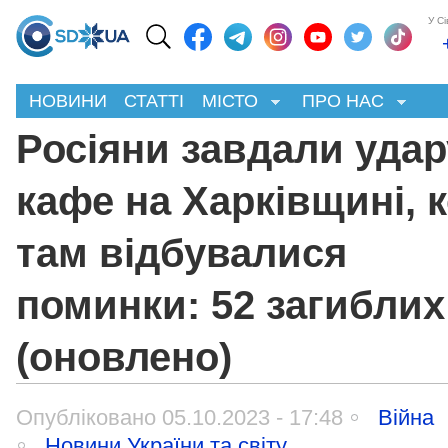
У С
НОВИНИ
СТАТТІ
МІСТО
ПРО НАС
Росіяни завдали удар
кафе на Харківщині, 
там відбувалися
поминки: 52 загиблих
(оновлено)
Опубліковано 05.10.2023 - 17:48
Війна
Новини України та світу