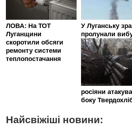
ЛОВА: На ТОТ
У Луганську зр
Луганщини
пролунали виб
скоротили обсяги
ремонту системи
теплопостачання
росіяни атакува
боку Твердохлі
Найсвіжіші новини: