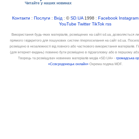
Читайте у наших новинах
Контакти
:
Послуги
:
Вхід
: ©
SD.UA
1998 :
Facebook
Instagram
YouTube
Twitter
TikTok
rss
Використання будь-яких матеріалів, розміщених на сайті sd.ua, дозволяється л
прямого і відкритого для пошукових систем гіперпосилання на сайт sd.ua. Посил
розміщено в незалежності від повного або часткового використання матеріалів. 
(для інтернет-видань) повинно бути розміщено в підзаголовку або в першому абз
Творець та розміщувач новинних матеріалів медіа «SD.UA» -
громадська ор
«Сєвєродонецьк онлайн»
Окрема подяка MDF.