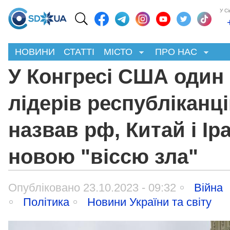
У С
НОВИНИ
СТАТТІ
МІСТО
ПРО НАС
У Конгресі США один 
лідерів республіканц
назвав рф, Китай і Ір
новою "віссю зла"
Опубліковано 23.10.2023 - 09:32
Війна
Політика
Новини України та світу