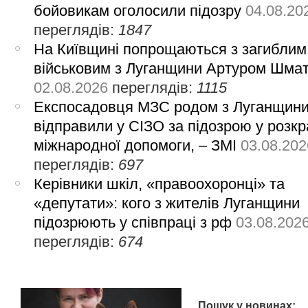
бойовикам оголосили підозру
04.08.20
переглядів:
1847
На Київщині попрощаються з загиблим
військовим з Луганщини Артуром Шма
02.08.2026
переглядів:
1115
Експосадовця МЗС родом з Луганщин
відправили у СІЗО за підозрою у розкр
міжнародної допомоги, – ЗМІ
03.08.202
переглядів:
697
Керівники шкіл, «правоохоронці» та
«депутати»: кого з жителів Луганщини
підозрюють у співпраці з рф
03.08.202
переглядів:
674
Пошук у новинах: