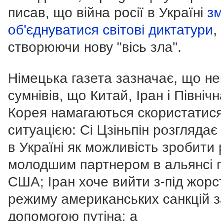
писав, що війна росії в Україні
з
об'єднуватися світові диктатури
,
створюючи нову "вісь зла".
Німецька газета зазначає, що н
сумнівів, що Китай, Іран і Північ
Корея намагаються скористатис
ситуацією: Сі Цзіньпін розглядає
в Україні як можливість зробити 
молодшим партнером в альянсі 
США; Іран хоче вийти з-під жорс
режиму американських санкцій з
допомогою путіна; а