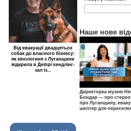
Наше нове від
Від евакуації двадцятьох
собак до власного бізнесу:
як кінологиня з Луганщини
відкрила в Дніпрі хендлінг-
зал із...
Директорка музею Ні
Бондар — про стерео
про Луганщину, еваку
шелтер для переселе