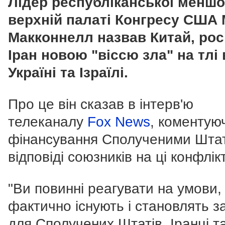
Лідер республіканської меншо
верхній палаті Конгресу США 
Макконнелл назвав Китай, рос
Іран новою "віссю зла" на тлі 
Україні та Ізраїлі.
Про це він сказав в інтерв'ю
телеканалу
Fox News
, коментую
фінансування Сполученими Шта
відповіді союзників на ці конфлік
"Ви повинні реагувати на умови, 
фактично існують і становлять з
для Сполучених Штатів. Іранці т