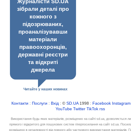
Журналісти SD.UA
зібрали деталі про
кожного з
підозрюваних,
проаналізувавши
матеріали
правоохоронців,
державні реєстри
та відкриті
джерела
Читайте у наших новинах
Контакти
:
Послуги
:
Вхід
: ©
SD.UA
1998 :
Facebook
Instagram
YouTube
Twitter
TikTok
rss
Використання будь-яких матеріалів, розміщених на сайті sd.ua, дозволяється л
прямого і відкритого для пошукових систем гіперпосилання на сайт sd.ua. Посил
розміщено в незалежності від повного або часткового використання матеріалів. 