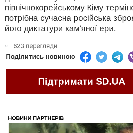
північнокорейському Кіму термін
потрібна сучасна російська збро
його диктатури кам'яної ери.
623 перегляди
Поділитись новиною
Підтримати SD.UA