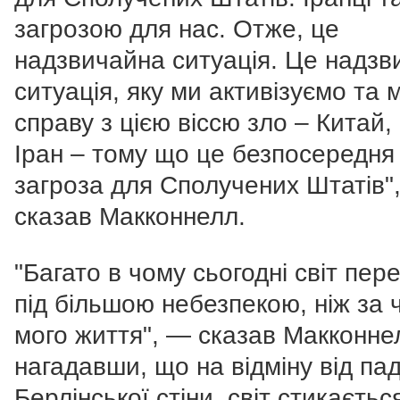
загрозою для нас. Отже, це
надзвичайна ситуація. Це надзв
ситуація, яку ми активізуємо та
справу з цією віссю зло – Китай, 
Іран – тому що це безпосередня
загроза для Сполучених Штатів",
сказав Макконнелл.
"Багато в чому сьогодні світ пер
під більшою небезпекою, ніж за 
мого життя", — сказав Макконне
нагадавши, що на відміну від пад
Берлінської стіни, світ стикаєтьс