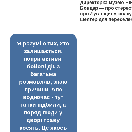
Директорка музею Ні
Бондар — про стерео
про Луганщину, еваку
шелтер для переселе
Я розумію тих, хто
залишається,
попри активні
бойові дії, з
багатьма
розмовляв, знаю
причини. Але
водночас - тут
танки підбили, а
поряд люди у
дворі траву
косять. Це якось