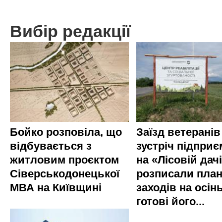
Вибір редакції
Бойко розповіла, що
Заїзд ветеранів
відбувається з
зустріч підприє
житловим проєктом
на «Лісовій дач
Сіверськодонецької
розписали пла
МВА на Київщині
заходів на осінь
готові його...