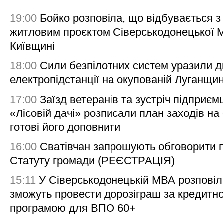
19:00
Бойко розповіла, що відбувається з
житловим проєктом Сіверськодонецької 
Київщині
18:00
Сили безпілотних систем уразили д
електропідстанції на окупованій Луганщи
17:00
Заїзд ветеранів та зустріч підприємц
«Лісовій дачі» розписали план заходів на 
готові його доповнити
16:00
Сватівчан запрошують обговорити 
Статуту громади (РЕЄСТРАЦІЯ)
15:11
У Сіверськодонецькій МВА розповіл
зможуть провести дорозіграш за кредитн
програмою для ВПО 60+