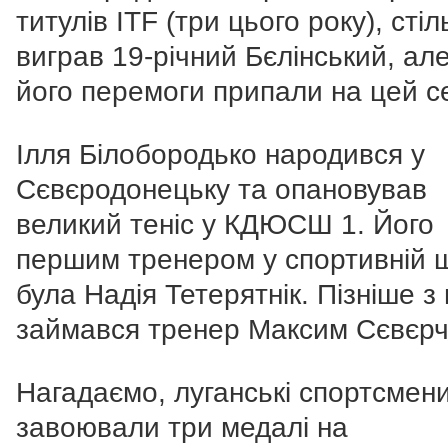
титулів ITF (три цього року), стіл
виграв 19-річний Бєлінський, але
його перемоги припали на цей с
Ілля Білобородько народився у
Сєвєродонецьку та опановував
великий теніс у КДЮСШ 1. Його
першим тренером у спортивній ш
була Надія Тетерятнік. Пізніше з
займався тренер Максим Сєвєрч
Нагадаємо, луганські спортсмен
завоювали три медалі на