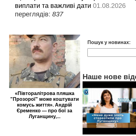
виплати та важливі дати
01.08.2026
переглядів:
837
Пошук у новинах:
Наше нове від
«Півторалітрова пляшка
"Прозорої" може коштувати
комусь життя». Андрій
Єременко — про бої за
Луганщину,...