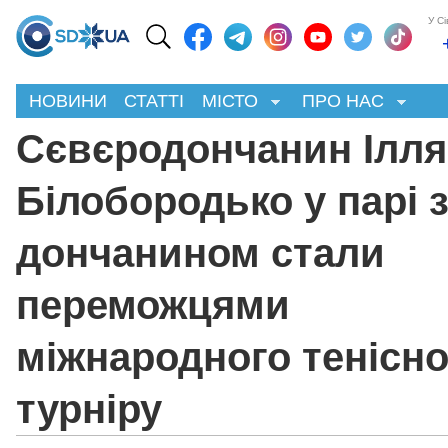
У С
НОВИНИ
СТАТТІ
МІСТО
ПРО НАС
Сєвєродончанин Ілля
Білобородько у парі 
дончанином стали
переможцями
міжнародного тенісно
турніру