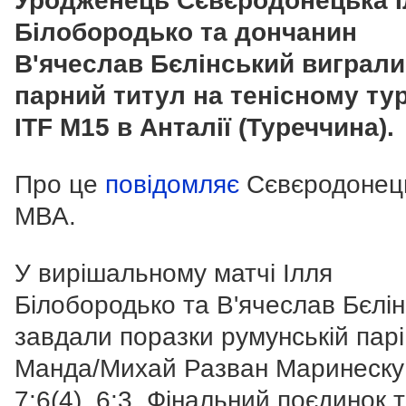
Уродженець Сєвєродонецька І
Білобородько та дончанин
В'ячеслав Бєлінський виграли
парний титул на тенісному тур
ITF М15 в Анталії (Туреччина).
Про це
повідомляє
Сєвєродонец
МВА.
У вирішальному матчі Ілля
Білобородько та В'ячеслав Бєлі
завдали поразки румунській парі
Манда/Михай Разван Маринеску
7:6(4), 6:3. Фінальний поєдинок 