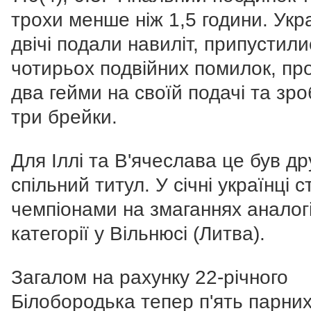
трохи менше ніж 1,5 години. Укра
двічі подали навиліт, припустили
чотирьох подвійних помилок, пр
два гейми на своїй подачі та зр
три брейки.
Для Іллі та В'ячеслава це був др
спільний титул. У січні українці 
чемпіонами на змаганнях аналог
категорії у Вільнюсі (Литва).
Загалом на рахунку 22-річного
Білобородька тепер п'ять парни