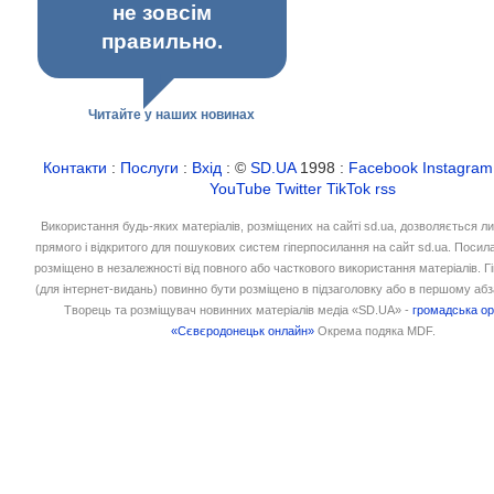
не зовсім
правильно.
Читайте у наших новинах
Контакти
:
Послуги
:
Вхід
: ©
SD.UA
1998 :
Facebook
Instagram
YouTube
Twitter
TikTok
rss
Використання будь-яких матеріалів, розміщених на сайті sd.ua, дозволяється л
прямого і відкритого для пошукових систем гіперпосилання на сайт sd.ua. Посил
розміщено в незалежності від повного або часткового використання матеріалів. 
(для інтернет-видань) повинно бути розміщено в підзаголовку або в першому абз
Творець та розміщувач новинних матеріалів медіа «SD.UA» -
громадська ор
«Сєвєродонецьк онлайн»
Окрема подяка MDF.