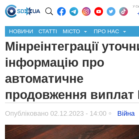
У С
НОВИНИ
СТАТТІ
МІСТО
ПРО НАС
Мінреінтеграції уточ
інформацію про
автоматичне
продовження виплат
Опубліковано 02.12.2023 - 14:00
Війна