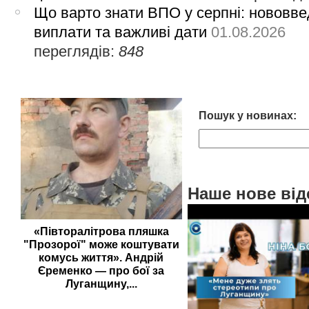
Що варто знати ВПО у серпні: нововве
виплати та важливі дати
01.08.2026
переглядів:
848
Пошук у новинах:
Наше нове від
«Півторалітрова пляшка
"Прозорої" може коштувати
комусь життя». Андрій
Єременко — про бої за
Луганщину,...