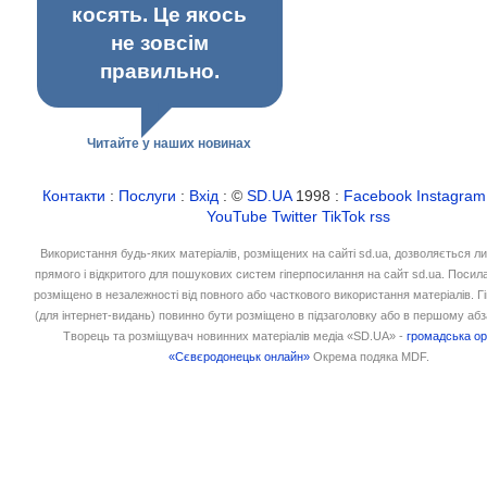
косять. Це якось
не зовсім
правильно.
Читайте у наших новинах
Контакти
:
Послуги
:
Вхід
: ©
SD.UA
1998 :
Facebook
Instagram
YouTube
Twitter
TikTok
rss
Використання будь-яких матеріалів, розміщених на сайті sd.ua, дозволяється л
прямого і відкритого для пошукових систем гіперпосилання на сайт sd.ua. Посил
розміщено в незалежності від повного або часткового використання матеріалів. 
(для інтернет-видань) повинно бути розміщено в підзаголовку або в першому абз
Творець та розміщувач новинних матеріалів медіа «SD.UA» -
громадська ор
«Сєвєродонецьк онлайн»
Окрема подяка MDF.