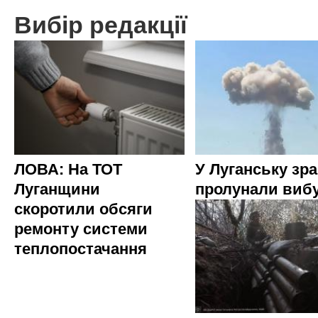
Вибір редакції
ЛОВА: На ТОТ
У Луганську зр
Луганщини
пролунали виб
скоротили обсяги
ремонту системи
теплопостачання