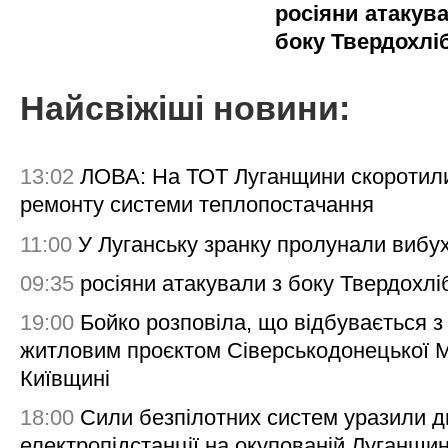
росіяни атакува
боку Твердохлі
Найсвіжіші новини:
13:02
ЛОВА: На ТОТ Луганщини скоротил
ремонту системи теплопостачання
11:00
У Луганську зранку пролунали вибу
09:35
росіяни атакували з боку Твердохлі
19:00
Бойко розповіла, що відбувається з
житловим проєктом Сіверськодонецької 
Київщині
18:00
Сили безпілотних систем уразили д
електропідстанції на окупованій Луганщи