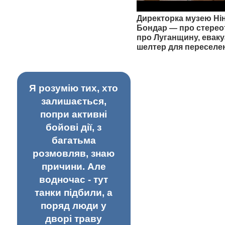
Директорка музею Ні
Бондар — про стерео
про Луганщину, еваку
шелтер для переселе
Я розумію тих, хто
залишається,
попри активні
бойові дії, з
багатьма
розмовляв, знаю
причини. Але
водночас - тут
танки підбили, а
поряд люди у
дворі траву