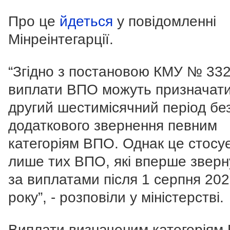
Про це
йдеться
у повідомленні
Мінреінтегарції.
“Згідно з постановою КМУ № 33
виплати ВПО можуть призначати
другий шестимісячний період бе
додаткового звернення певним
категоріям ВПО.
Однак це стосу
лише тих ВПО, які вперше зверн
за виплатами після 1 серпня 20
року”, - розповіли у міністерстві.
Виплати визначеним категоріям