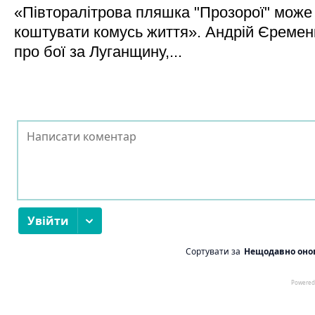
«Півторалітрова пляшка "Прозорої" може
коштувати комусь життя». Андрій Єреме
про бої за Луганщину,...