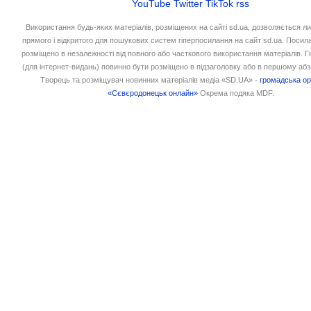
YouTube
Twitter
TikTok
rss
Використання будь-яких матеріалів, розміщених на сайті sd.ua, дозволяється л
прямого і відкритого для пошукових систем гіперпосилання на сайт sd.ua. Посил
розміщено в незалежності від повного або часткового використання матеріалів. 
(для інтернет-видань) повинно бути розміщено в підзаголовку або в першому абз
Творець та розміщувач новинних матеріалів медіа «SD.UA» -
громадська ор
«Сєвєродонецьк онлайн»
Окрема подяка MDF.