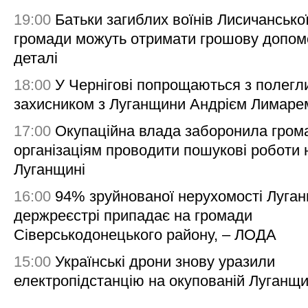
19:00
Батьки загиблих воїнів Лисичансько
громади можуть отримати грошову допом
деталі
18:00
У Чернігові попрощаються з полегл
захисником з Луганщини Андрієм Лимаре
17:00
Окупаційна влада заборонила гром
організаціям проводити пошукові роботи 
Луганщині
16:00
94% зруйнованої нерухомості Луга
держреєстрі припадає на громади
Сіверськодонецького району, – ЛОДА
15:00
Українські дрони знову уразили
електропідстанцію на окупованій Луганщи