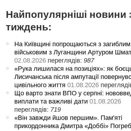
Найпопулярніші новини 
тиждень:
На Київщині попрощаються з загиблим
військовим з Луганщини Артуром Шма
02.08.2026
переглядів:
987
«Рука лишилася на позиціях»: як боєць
Лисичанська після ампутації повернув
цивільного життя
01.08.2026
перегляді
Що варто знати ВПО у серпні: нововве
виплати та важливі дати
01.08.2026
переглядів:
719
«Він завжди йшов першим». Пам'яті
прикордонника Дмитра «Доббі» Погре