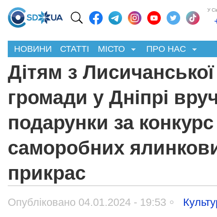
У С
НОВИНИ
СТАТТІ
МІСТО
ПРО НАС
Дітям з Лисичанської
громади у Дніпрі вру
подарунки за конкурс
саморобних ялинков
прикрас
Опубліковано 04.01.2024 - 19:53
Культу