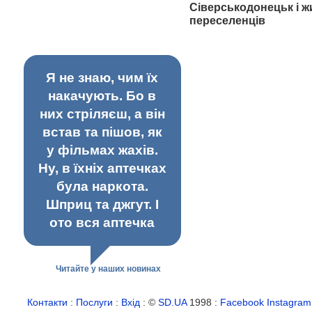
Сіверськодонецьк і ж
переселенців
Я не знаю, чим їх
накачують. Бо в
них стріляєш, а він
встав та пішов, як
у фільмах жахів.
Ну, в їхніх аптечках
була наркота.
Шприц та джгут. І
ото вся аптечка
Читайте у наших новинах
Контакти
:
Послуги
:
Вхід
: ©
SD.UA
1998 :
Facebook
Instagram