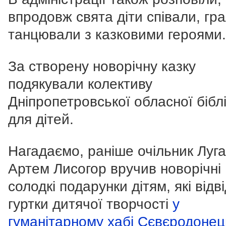
впродовж свята діти співали, гр
танцювали з казковими героями.
За створену новорічну казку
подякували колективу
Дніпропетровської обласної бібл
для дітей.
Нагадаємо, раніше очільник Луг
Артем Лисогор вручив новорічні
солодкі подарунки дітям, які відв
гуртки дитячої творчості
у
гуманітарному хабі Сєвєродонец