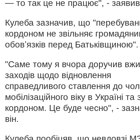
— то так це не працює", - заявив 
Кулеба зазначив, що "перебуван
кордоном не звільняє громадяни
обовʼязків перед Батьківщиною".
"Саме тому я вчора доручив вж
заходів щодо відновлення
справедливого ставлення до чоло
мобілізаційного віку в Україні та 
кордоном. Це буде чесно", - заз
він.
Кулеба пообіцяв, що невдовзі М