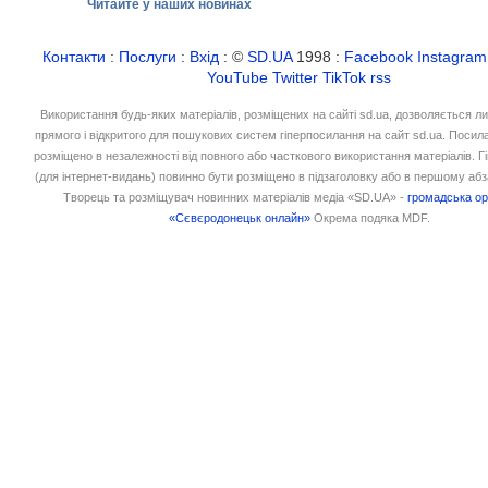
Читайте у наших новинах
Контакти
:
Послуги
:
Вхід
: ©
SD.UA
1998 :
Facebook
Instagram
YouTube
Twitter
TikTok
rss
Використання будь-яких матеріалів, розміщених на сайті sd.ua, дозволяється л
прямого і відкритого для пошукових систем гіперпосилання на сайт sd.ua. Посил
розміщено в незалежності від повного або часткового використання матеріалів. 
(для інтернет-видань) повинно бути розміщено в підзаголовку або в першому абз
Творець та розміщувач новинних матеріалів медіа «SD.UA» -
громадська ор
«Сєвєродонецьк онлайн»
Окрема подяка MDF.