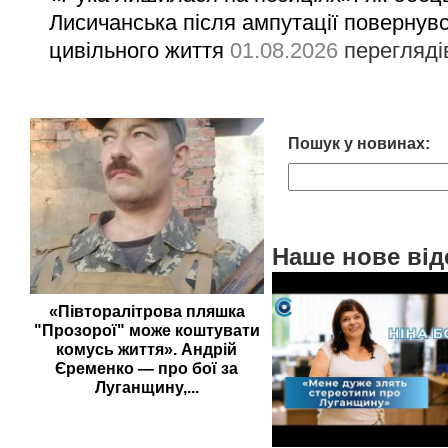
Лисичанська після ампутації повернув
цивільного життя
01.08.2026
перегляді
Пошук у новинах:
Наше нове від
«Півторалітрова пляшка
"Прозорої" може коштувати
комусь життя». Андрій
Єременко — про бої за
Луганщину,...