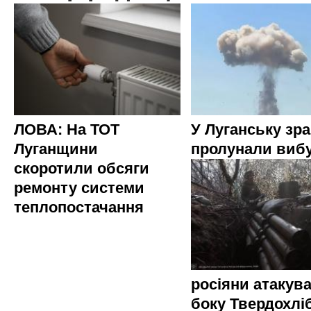
ЛОВА: На ТОТ
У Луганську зр
Луганщини
пролунали виб
скоротили обсяги
ремонту системи
теплопостачання
росіяни атакува
боку Твердохлі