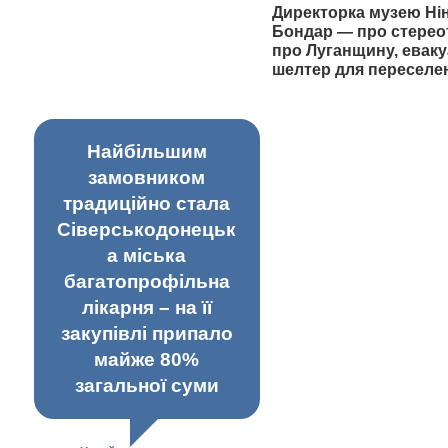
Директорка музею Ні
Бондар — про стерео
про Луганщину, еваку
шелтер для переселе
Найбільшим
замовником
традиційно стала
Сіверськодонецьк
а міська
багатопрофільна
лікарня – на її
закупівлі припало
майже 80%
загальної суми