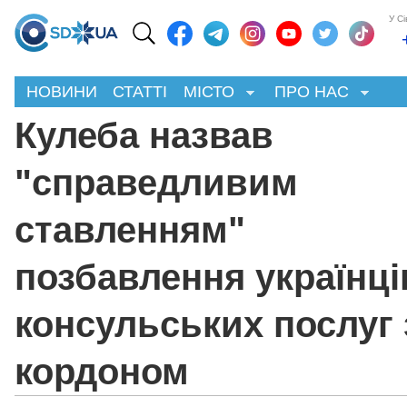
У С
НОВИНИ
СТАТТІ
МІСТО
ПРО НАС
Кулеба назвав
"справедливим
ставленням"
позбавлення українці
консульських послуг 
кордоном