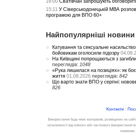
16:00
Сватівчан запрошують обговорит
15:11
У Сіверськодонецькій МВА розпов
програмою для ВПО 60+
Найпопулярніші новини 
Катування та сексуальне насильство
бойовикам оголосили підозру
04.08.
На Київщині попрощаються з загибл
переглядів:
1048
«Рука лишилася на позиціях»: як боє
життя
01.08.2026
переглядів:
842
Що варто знати ВПО у серпні: новов
826
Контакти
:
Пос
Використання будь-яких матеріалів, розміщених на сайт
незалежності від повного або часткового використання м
новинних 