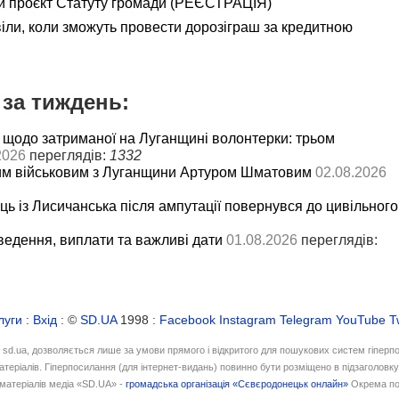
и проєкт Статуту громади (РЕЄСТРАЦІЯ)
іли, коли зможуть провести дорозіграш за кредитною
за тиждень:
 щодо затриманої на Луганщині волонтерки: трьом
2026
переглядів:
1332
им військовим з Луганщини Артуром Шматовим
02.08.2026
ць із Лисичанська після ампутації повернувся до цивільного
ведення, виплати та важливі дати
01.08.2026
переглядів:
луги
:
Вхід
: ©
SD.UA
1998 :
Facebook
Instagram
Telegram
YouTube
T
і sd.ua, дозволяється лише за умови прямого і відкритого для пошукових систем гіперп
атеріалів. Гіперпосилання (для інтернет-видань) повинно бути розміщено в підзаголовк
матеріалів медіа «SD.UA» -
громадська організація «Сєвєродонецьк онлайн»
Окрема по