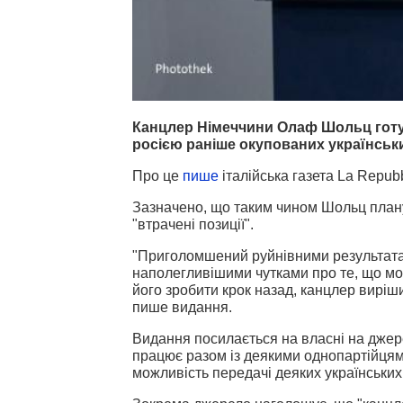
Канцлер Німеччини Олаф Шольц готує
росією раніше окупованих українськи
Про це
пише
італійська газета La Repub
Зазначено, що таким чином Шольц планує
"втрачені позиції".
"Приголомшений руйнівними результатами
наполегливішими чутками про те, що м
його зробити крок назад, канцлер вирішив
пише видання.
Видання посилається на власні на джер
працює разом із деякими однопартійцям
можливість передачі деяких українських 