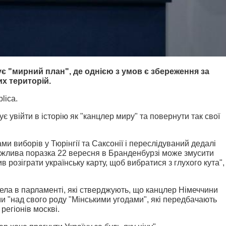
 "мирний план", де однією з умов є збереження за
х територій.
blica.
 увійти в історію як "канцлер миру" та повернути так свої
 виборів у Тюрінгії та Саксонії і переслідуваний дедалі
ожлива поразка 22 вересня в Бранденбурзі може змусити
 розіграти українську карту, щоб вибратися з глухого кута", 
ела в парламенті, які стверджують, що канцлер Німеччини
и "над свого роду "Мінськими угодами", які передбачають
регіонів москві.