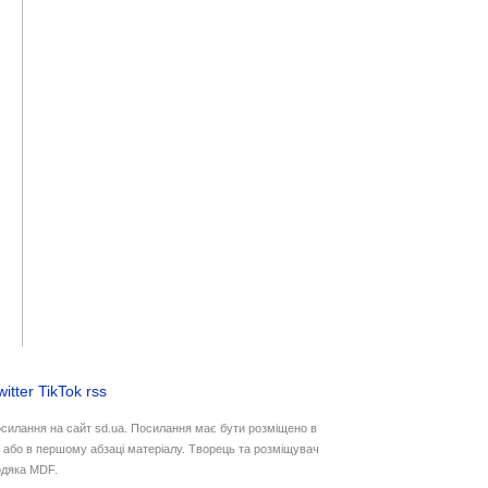
witter
TikTok
rss
осилання на сайт sd.ua. Посилання має бути розміщено в
у або в першому абзаці матеріалу. Творець та розміщувач
дяка MDF.