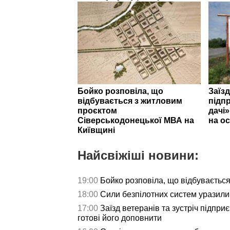
Бойко розповіла, що
Заїзд
відбувається з житловим
підпр
проєктом
дачі
Сіверськодонецької МВА на
на ос
Київщині
Найсвіжіші новини:
19:00
Бойко розповіла, що відбуваєтьс
18:00
Сили безпілотних систем уразили 
17:00
Заїзд ветеранів та зустріч підпри
готові його доповнити