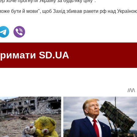
 хоче прогнути Україну за будь-яку ціну".
може бути й мови", щоб Захід збивав ракети рф над Україно
тримати SD.UA