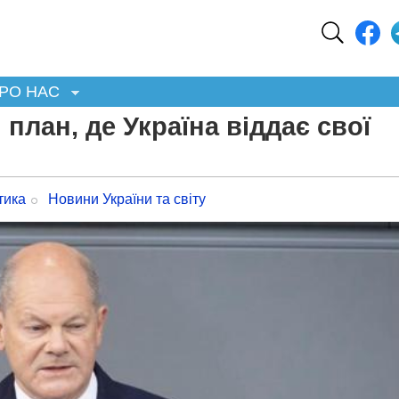
РО НАС
план, де Україна віддає свої
тика
Новини України та світу