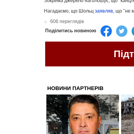
Зокрема джерело наголошує, що "канцлер
Нагадаємо, що Шольц
заявляв
, що "не 
606 переглядів
Поділитись новиною
Під