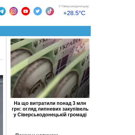
У Сіверськодонецьку:
+28.5°C
На що витратили понад 3 млн
грн: огляд липневих закупівель
у Сіверськодонецькій громаді