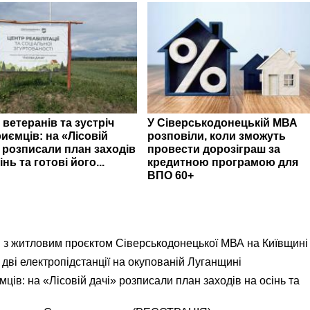
 ветеранів та зустріч
У Сіверськодонецькій МВА
иємців: на «Лісовій
розповіли, коли зможуть
» розписали план заходів
провести дорозіграш за
інь та готові його...
кредитною програмою для
ВПО 60+
я з житловим проєктом Сіверськодонецької МВА на Київщині
дві електропідстанції на окупованій Луганщині
ємців: на «Лісовій дачі» розписали план заходів на осінь та