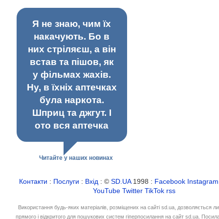
Я не знаю, чим їх
накачують. Бо в
них стріляєш, а він
встав та пішов, як
у фільмах жахів.
Ну, в їхніх аптечках
була наркота.
Шприц та джгут. І
ото вся аптечка
Читайте у наших новинах
Контакти
:
Послуги
:
Вхід
: ©
SD.UA
1998 :
Facebook
Instagram
YouTube
Twitter
TikTok
rss
Використання будь-яких матеріалів, розміщених на сайті sd.ua, дозволяється л
прямого і відкритого для пошукових систем гіперпосилання на сайт sd.ua. Посил