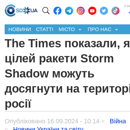
У С
НОВИНИ
СТАТТІ
МІСТО
ПРО НАС
The Times показали, 
цілей ракети Storm
Shadow можуть
досягнути на територі
росії
Опубліковано 16.09.2024 - 10:14
Війна
Новини України та світу