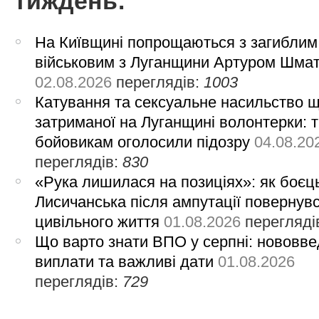
тиждень:
На Київщині попрощаються з загиблим
військовим з Луганщини Артуром Шма
02.08.2026
переглядів:
1003
Катування та сексуальне насильство 
затриманої на Луганщині волонтерки: 
бойовикам оголосили підозру
04.08.20
переглядів:
830
«Рука лишилася на позиціях»: як боєць
Лисичанська після ампутації повернув
цивільного життя
01.08.2026
перегляді
Що варто знати ВПО у серпні: нововве
виплати та важливі дати
01.08.2026
переглядів:
729