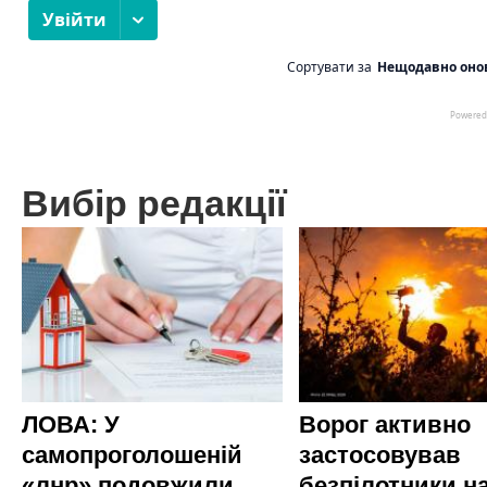
Вибір редакції
ЛОВА: У
Ворог активно
самопроголошеній
застосовував
«лнр» подовжили
безпілотники н