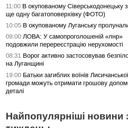
11:00
В окупованому Сіверськодонецьку 
ще одну багатоповерхівку (ФОТО)
10:05
В окупованому Луганську пролунал
09:00
ЛОВА: У самопроголошеній «лнр»
подовжили перереєстрацію нерухомості
08:31
Ворог активно застосовував безпіл
на Луганщині
19:00
Батьки загиблих воїнів Лисичансько
громади можуть отримати грошову допом
деталі
Найпопулярніші новини 