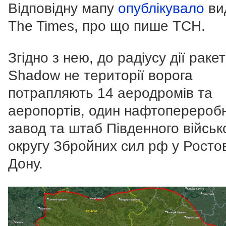
Відповідну мапу
опублікувало
ви
The Times, про що пише ТСН.
Згідно з нею, до радіусу дії раке
Shadow не території ворога
потрапляють 14 аеродромів та
аеропортів, один нафтоперероб
завод та штаб Південного військ
округу Збройних сил рф у Ростов
Дону.