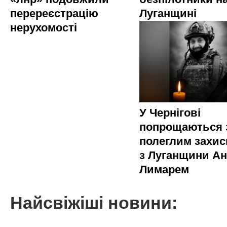
перереєстрацію
Луганщині
нерухомості
У Чернігові
попрощаються 
полеглим захи
з Луганщини Ан
Лимарем
Найсвіжіші новини: