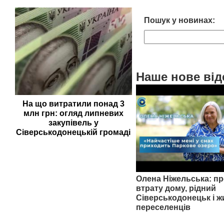
Пошук у новинах:
Наше нове від
На що витратили понад 3
млн грн: огляд липневих
закупівель у
Сіверськодонецькій громаді
Олена Ніжельська: пр
втрату дому, рідний
Сіверськодонецьк і ж
переселенців