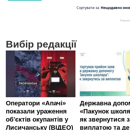
Вибір редакції
Оператори «Апачі»
Державна допо
показали ураження
«Пакунок школя
об'єктів окупантів у
як звернутися з
Лисичанську (ВІДЕО)
виплатою та де