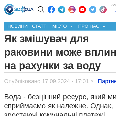
У С
НОВИНИ
СТАТТІ
МІСТО
ПРО НАС
Як змішувач для
раковини може впли
на рахунки за воду
Опубліковано 17.09.2024 - 17:01
Партне
Вода - безцінний ресурс, який м
сприймаємо як належне. Однак,
зростаючі комунальні платежі