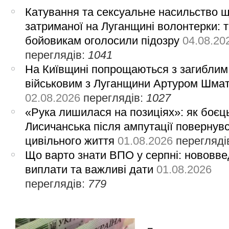
Катування та сексуальне насильство 
затриманої на Луганщині волонтерки: 
бойовикам оголосили підозру
04.08.20
переглядів:
1041
На Київщині попрощаються з загиблим
військовим з Луганщини Артуром Шма
02.08.2026
переглядів:
1027
«Рука лишилася на позиціях»: як боєць
Лисичанська після ампутації повернув
цивільного життя
01.08.2026
перегляді
Що варто знати ВПО у серпні: нововве
виплати та важливі дати
01.08.2026
переглядів:
779