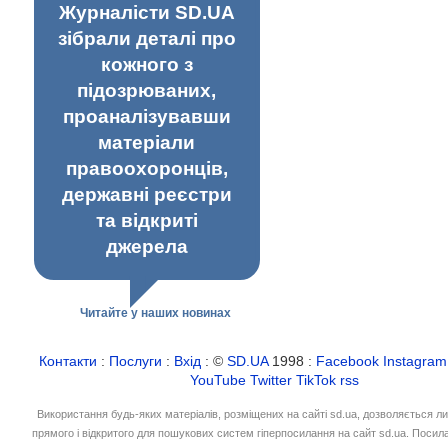
Журналісти SD.UA
зібрали деталі про
кожного з
підозрюваних,
проаналізувавши
матеріали
правоохоронців,
державні реєстри
та відкриті
джерела
Читайте у наших новинах
Контакти
:
Послуги
:
Вхід
: ©
SD.UA
1998 :
Facebook
Instagram
YouTube
Twitter
TikTok
rss
Використання будь-яких матеріалів, розміщених на сайті sd.ua, дозволяється л
прямого і відкритого для пошукових систем гіперпосилання на сайт sd.ua. Посил