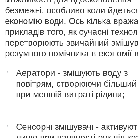
безмежні, особливо коли йдетьс
економію води. Ось кілька враж
прикладів того, як сучасні технол
перетворюють звичайний змішув
розумного помічника в економії 
Аератори - змішують воду з
повітрям, створюючи більший
при меншій витраті рідини;
Сенсорні змішувачі - активую
лише при наявності рук під кр