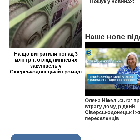
Пошук у новинах:
Наше нове від
На що витратили понад 3
млн грн: огляд липневих
закупівель у
Сіверськодонецькій громаді
Олена Ніжельська: пр
втрату дому, рідний
Сіверськодонецьк і ж
переселенців