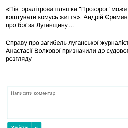
«Півторалітрова пляшка "Прозорої" може
коштувати комусь життя». Андрій Єреме
про бої за Луганщину,...
Справу про загибель луганської журналіс
Анастасії Волкової призначили до судово
розгляду