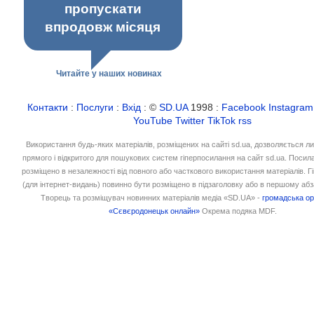
пропускати
впродовж місяця
Читайте у наших новинах
Контакти
:
Послуги
:
Вхід
: ©
SD.UA
1998 :
Facebook
Instagram
YouTube
Twitter
TikTok
rss
Використання будь-яких матеріалів, розміщених на сайті sd.ua, дозволяється л
прямого і відкритого для пошукових систем гіперпосилання на сайт sd.ua. Посил
розміщено в незалежності від повного або часткового використання матеріалів. 
(для інтернет-видань) повинно бути розміщено в підзаголовку або в першому абз
Творець та розміщувач новинних матеріалів медіа «SD.UA» -
громадська ор
«Сєвєродонецьк онлайн»
Окрема подяка MDF.