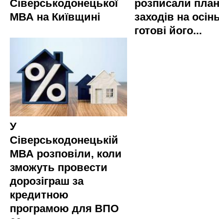
Сіверськодонецької
розписали пла
МВА на Київщині
заходів на осінь
готові його...
У
Сіверськодонецькій
МВА розповіли, коли
зможуть провести
дорозіграш за
кредитною
програмою для ВПО