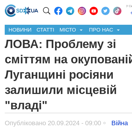
У С
НОВИНИ
СТАТТІ
МІСТО
ПРО НАС
ЛОВА: Проблему зі
сміттям на окуповані
Луганщині росіяни
залишили місцевій
"владі"
Опубліковано 20.09.2024 - 09:00
Війна