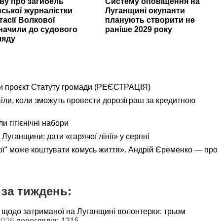
ву про загибель
Систему оповіщення на
нської журналістки
Луганщині окупанти
тасії Волкової
планують створити не
начили до судового
раніше 2029 року
ляду
и проєкт Статуту громади (РЕЄСТРАЦІЯ)
іли, коли зможуть провести дорозіграш за кредитною
и гігієнічні набори
Луганщини: дати «гарячої лінії» у серпні
ої" може коштувати комусь життя». Андрій Єременко — про
за тиждень:
 щодо затриманої на Луганщині волонтерки: трьом
2026
переглядів:
1215