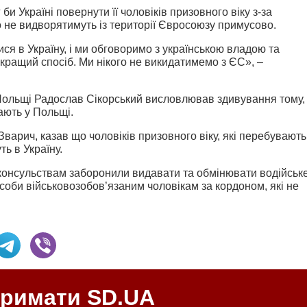
и Україні повернути її чоловіків призовного віку з-за
о не видворятимуть із території Євросоюзу примусово.
ся в Україну, і ми обговоримо з українською владою та
кращий спосіб. Ми нікого не викидатимемо з ЄС», ­–
Польщі Радослав Сікорський висловлював здивування тому,
ають у Польщі.
Зварич, казав що чоловіків призовного віку, які перебувають
ь в Україну.
 консульствам заборонили видавати та обмінювати водійськ
асоби військовозобов’язаним чоловікам за кордоном, які не
тримати SD.UA