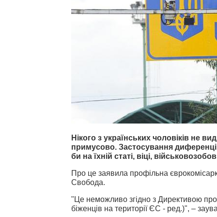
Нікого з українських чоловіків не в
примусово. З
астосування диференцій
би на їхній статі, віці, військовозобо
Про це заявила профільна єврокомісарк
Свобода.
"Це неможливо згідно з Директивою про 
біженців на території ЄС - ред.)", – зау