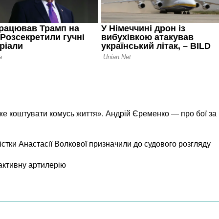
же коштувати комусь життя». Андрій Єременко — про бої за
істки Анастасії Волкової призначили до судового розгляду
активну артилерію