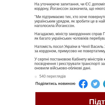
На уточнююче запитання, чи ЄС допоміг б
кордону, Йоганссон зазначила, що ніког
"Ми підтримаємо тих, хто хоче повернути
українським урядом, як зробити це в най
наголосила Йоганссон.
Нагадаємо, міністр закордонних справ 
як багато українських чоловіків перебув
Натомість посол України в Чехії Василь 
за кордоном, примусово не повертатимут
У серпні постановою Кабінету міністрів
посвідчення і реєструвати транспорті з
оновили військово-облікові дані.
540 переглядів
Поділитись новиною
Під