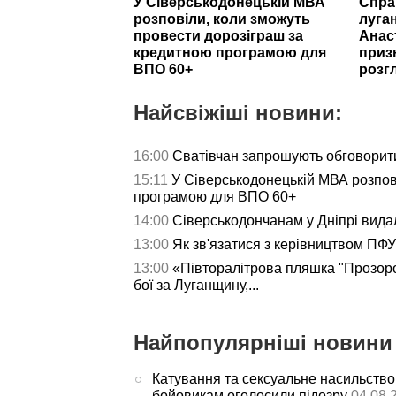
У Сіверськодонецькій МВА
Спра
розповіли, коли зможуть
луга
провести дорозіграш за
Анас
кредитною програмою для
приз
ВПО 60+
розг
Найсвіжіші новини:
16:00
Сватівчан запрошують обговорит
15:11
У Сіверськодонецькій МВА розпов
програмою для ВПО 60+
14:00
Сіверськодончанам у Дніпрі видал
13:00
Як зв'язатися з керівництвом ПФУ 
13:00
«Півторалітрова пляшка "Прозор
бої за Луганщину,...
Найпопулярніші новини 
Катування та сексуальне насильство
бойовикам оголосили підозру
04.08.