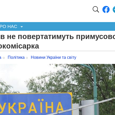
РО НАС
ів не повертатимуть примусов
рокомісарка
а
Політика
Новини України та світу