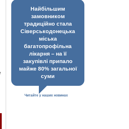
Найбільшим
замовником
традиційно стала
Сіверськодонецька
міська
багатопрофільна
лікарня – на її
закупівлі припало
майже 80% загальної
е
суми
Читайте у наших новинах