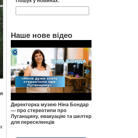
Пошук у новинах:
Наше нове відео
ся
Директорка музею Ніна Бондар
— про стереотипи про
Луганщину, евакуацію та шелтер
для переселенців
их