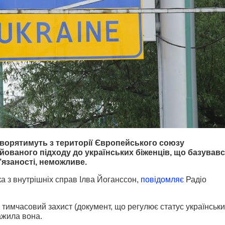
идворятимуть з території Європейського союзу
ованого підходу до українських біженців, що базував
в’язаності, неможливе.
а з внутрішніх справ Ілва Йоганссон,
повідомляє
Радіо
тимчасовий захист (документ, що регулює статус українськ
важила вона.