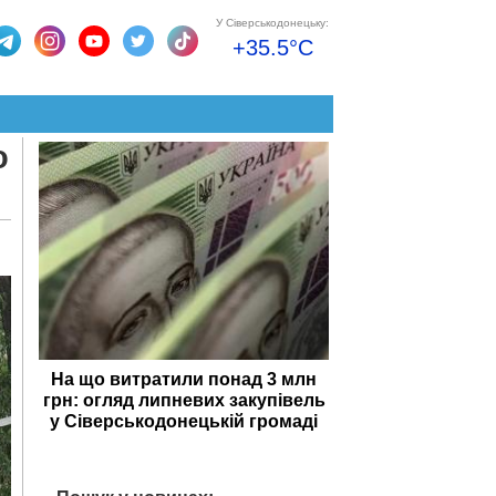
У Сіверськодонецьку:
+35.5°C
о
На що витратили понад 3 млн
грн: огляд липневих закупівель
у Сіверськодонецькій громаді